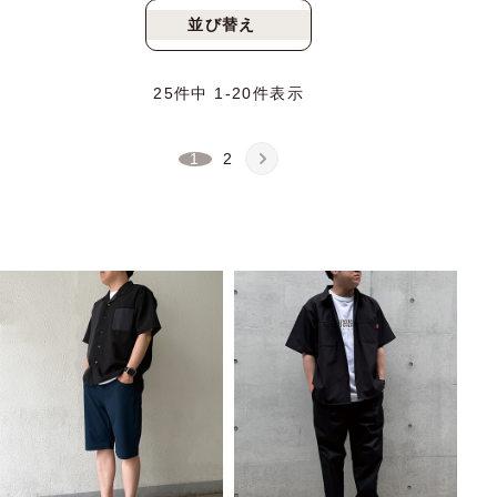
並び替え
新着順
人気順
25
件中
1
-
20
件表示
1
2