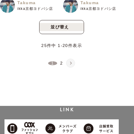
Takuma
Takuma
ikka京都ヨドバシ店
ikka京都ヨドバシ店
並び替え
新着順
人気順
25
件中
1
-
20
件表示
1
2
LINK