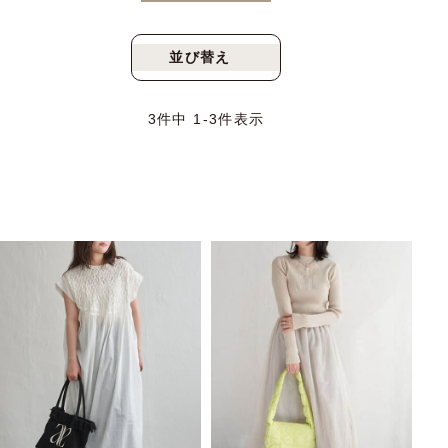
並び替え
新着順
人気順
3
件中
1
-
3
件表示