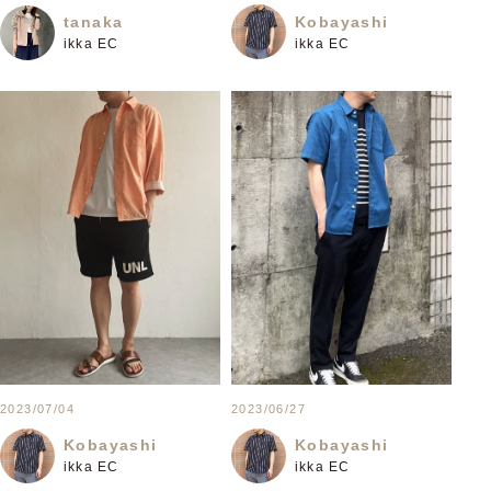
Kobayashi
tanaka
ikka EC
ikka EC
2023/07/04
2023/06/27
Kobayashi
Kobayashi
ikka EC
ikka EC