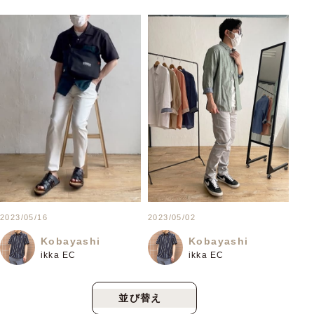
2023/05/16
2023/05/02
Kobayashi
Kobayashi
ikka EC
ikka EC
並び替え