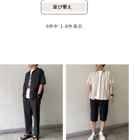
並び替え
新着順
人気順
8
件中
1
-
8
件表示