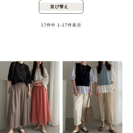
並び替え
新着順
人気順
17
件中
1
-
17
件表示