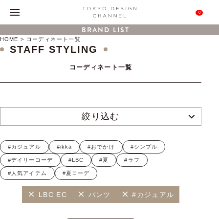
0
BRAND LIST
HOME
コーディネート一覧
STAFF STYLING
コーディネート一覧
絞り込む
#カジュアル
#ikka
#おでかけ
#シンプル
#デイリーコーデ
#LBC
#夏
#ラフ
#人気アイテム
#夏コーデ
LBC EC
パンツ
#カジュアル