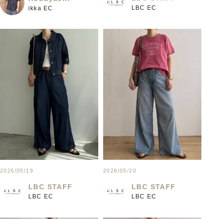
LBC EC
ikka EC
2026/05/19
2026/05/20
LBC STAFF
LBC STAFF
LBC EC
LBC EC