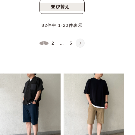
並び替え
新着順
人気順
82
件中
1
-
20
件表示
1
2
…
5