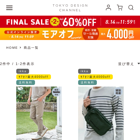
HOME
商品一覧
2
件中
1
-
2
件表示
並び替え
ikka
ikka
ﾓｱｵﾌ最大4000off
ﾓｱｵﾌ最大4000off
送料無料
送料無料