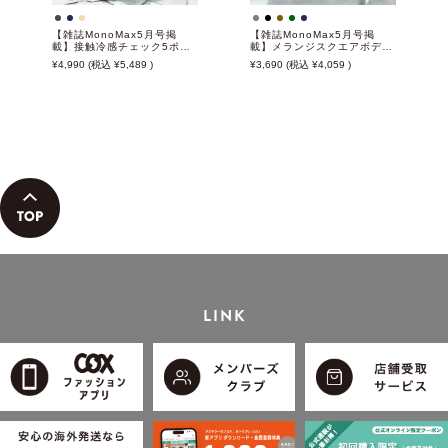
【雑誌MonoMax5月号掲
【雑誌MonoMax5月号掲
載】接触冷感チェック5ポケ
載】メランジスクエアボディ
ットパンツ【接触冷感】「小
バッグ
4,990
5,489
3,690
4,059
泉孝太郎さん着用モデル」
LINK