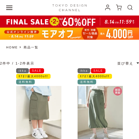
HOME
商品一覧
2
件中
1
-
2
件表示
並び替え
ikka
SALE
ikka
SALE
ﾓｱｵﾌ最大4000off
ﾓｱｵﾌ最大4000off
送料無料
送料無料