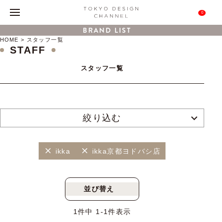
0
BRAND LIST
HOME
スタッフ一覧
STAFF
スタッフ一覧
絞り込む
ikka
ikka京都ヨドバシ店
並び替え
新着順
人気順
1
件中
1
-
1
件表示