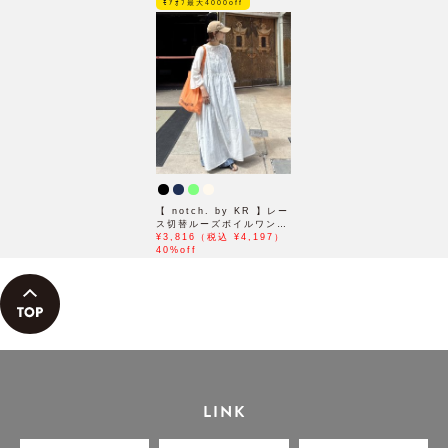
ﾓｱｵﾌ最大4000off
【 notch. by KR 】レー
ス切替ルーズボイルワンピ
ース
¥3,816（税込 ¥4,197）
40%off
LINK