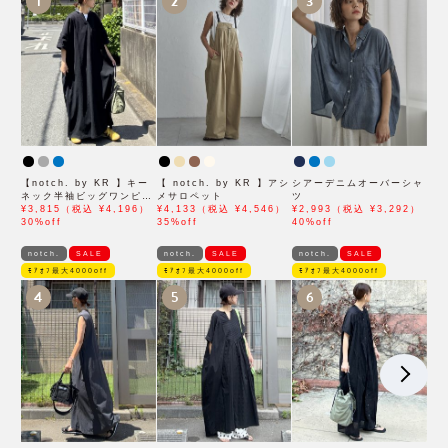
1
2
3
【notch. by KR 】キー
【 notch. by KR 】アシ
シアーデニムオーバーシャ
ネック半袖ビッグワンピー
メサロペット
ツ
ス
¥3,815（税込 ¥4,196）
¥4,133（税込 ¥4,546）
¥2,993（税込 ¥3,292）
30%off
35%off
40%off
notch.
SALE
notch.
SALE
notch.
SALE
ﾓｱｵﾌ最大4000off
ﾓｱｵﾌ最大4000off
ﾓｱｵﾌ最大4000off
4
5
6