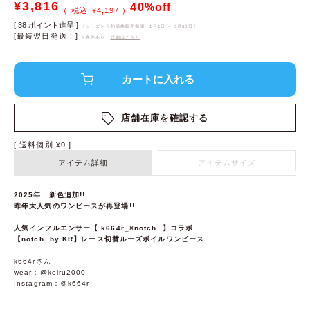
¥
3,816
40%off
¥
4,197
[
38
ポイント進呈 ]
【シーズン当初価格販売期間
1月1日 ～ 3月30日
】
[最短翌日発送！]
※条件あり、
詳細はこちら
店舗在庫を確認する
送料個別
¥
0
アイテム詳細
アイテムサイズ
2025年 新色追加!!
昨年大人気のワンピースが再登場!!
人気インフルエンサー【 k664r_×notch. 】コラボ
【notch. by KR】レース切替ルーズボイルワンピース
k664rさん
wear：@keiru2000
Instagram：＠k664r