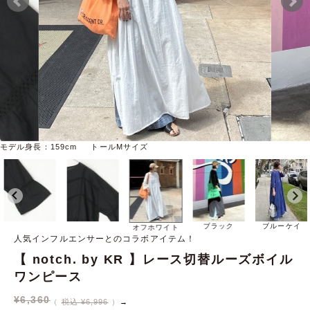
モデル身長：159cm トールMサイズ
ブラック
ブルーケイ
オフホワイト
人気インフルエンサーとのコラボアイテム！
【 notch. by KR 】レース切替ルーズボイル
ワンピース
¥
6,360
税込 ¥6,996
→