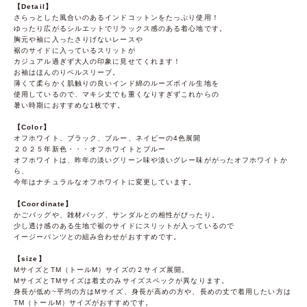
【Detail】
さらっとした風合いのあるインドコットンをたっぷり使用！
ゆったり広がるシルエットでリラックス感のある着心地です。
胸元や袖に入ったさりげないレースや
裾のサイドに入っているスリットが
カジュアル過ぎず大人の印象に見せてくれます！
お袖はほんのりベルスリーブ。
薄くて柔らかく肌触りの良いインド綿のルーズボイル生地を
使用しているので、マキシ丈でも重くなりすぎずこれからの
暑い時期におすすめな1枚です。
【Color】
オフホワイト、ブラック、ブルー、ネイビーの4色展開
２０２５年新色・・・オフホワイトとブルー
オフホワイトは、昨年の淡いグリーン味や淡いグレー味ががったオフホワイトか
ら、
今年はナチュラルなオフホワイトに変更しています。
【Coordinate】
かごバッグや、雑材バッグ、サンダルとの相性がぴったり。
少し透け感のある生地で裾のサイドにスリットが入っているので
イージーパンツとの組み合わせがおすすめです。
【size】
MサイズとTM（トールM）サイズの２サイズ展開。
MサイズとTMサイズは着丈のみサイズスペックが異なります。
身長が低め~平均の方はMサイズ、身長が高めの方や、長めの丈で着用したい方は
TM（トールM）サイズがおすすめです。