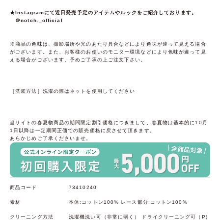
★Instagramにて近日発売予定のアイテムやルックをご紹介しております。
＠notch._official
※商品の色味は、撮影場所や光のあたり具合などにより色味が違って見える場合
がございます。また、お客様のお使いのモニター環境などにより色味が違って見
える場合がございます。予めご了承の上ご注文下さい。
［洗濯方法］洗濯の際はネットを使用してください
当サイトの春夏物商品の期間限定割引価格につきまして、春夏物は基本的に10月
1日以降は一定期間正価での販売価格に戻させて頂きます。
あらかじめご了承くださいませ。
商品コード
73410240
素材
本体:コットン100% レース部分:コットン100%
クリーニング方法
洗濯機洗い可（非常に弱く） ドライクリーニング可（P)