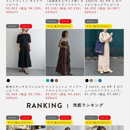
インドコットン キャミワ
［高身長さんサイズ有］オ
【notch. by KR 】ヨー
ンピース
ーバーサイズノースリーブ
クピンタックワンピース
¥3,815（税込 ¥4,196）
ワンピース
¥3,106（税込 ¥3,416）
¥4,452（税込 ¥4,897）
30%off
43%off
30%off
notch.
SALE
notch.
notch.
SALE
ﾓｱｵﾌ最大4000off
ﾓｱｵﾌ最大4000off
配色ステッチオフショルワ
インドコットン ティアー
【 notch. by KR 】ボリ
ンピース
ドキャミワンピース
ュームスリーブニットワン
¥2,544（税込 ¥2,798）
¥3,815（税込 ¥4,196）
ピース
¥7,270（税込 ¥7,997）
60%off
30%off
RANKING
売筋ランキング
|
notch.
SALE
notch.
SALE
notch.
SALE
ﾓｱｵﾌ最大4000off
ﾓｱｵﾌ最大4000off
ﾓｱｵﾌ最大4000off