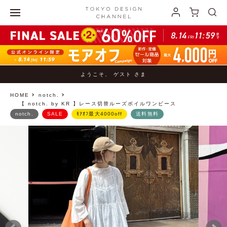
ようこそ、 ゲスト さま
HOME
notch.
【 notch. by KR 】レース切替ルーズボイルワンピース
notch.
SALE
ﾓｱｵﾌ最大4000off
送料無料