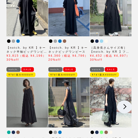
【notch. by KR 】キー
【notch. by KR 】キー
［高身長さんサイズ有］
ネック半袖ビッグワンピー
ネックビッグワンピース
【notch. by KR 】フロ
ス
¥3,815（税込 ¥4,196）
¥4,360（税込 ¥4,796）
ント刺繍スキッパーワンピ
¥4,452（税込 ¥4,897）
30%off
20%off
ース
30%off
notch.
SALE
notch.
SALE
notch.
SALE
ﾓｱｵﾌ最大4000off
ﾓｱｵﾌ最大4000off
ﾓｱｵﾌ最大4000off