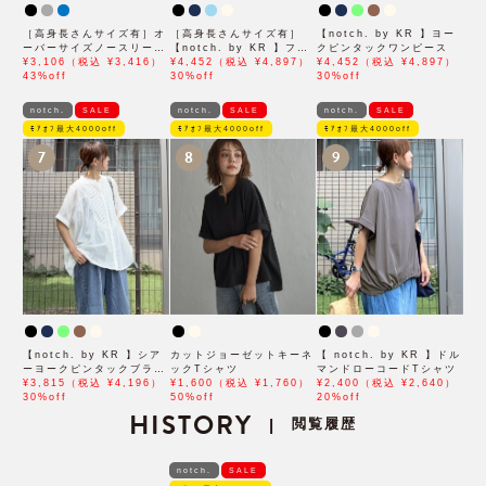
［高身長さんサイズ有］オ
［高身長さんサイズ有］
【notch. by KR 】ヨー
ーバーサイズノースリーブ
【notch. by KR 】フロ
クピンタックワンピース
ワンピース
¥3,106（税込 ¥3,416）
ント刺繍スキッパーワンピ
¥4,452（税込 ¥4,897）
¥4,452（税込 ¥4,897）
43%off
ース
30%off
30%off
notch.
SALE
notch.
SALE
notch.
SALE
ﾓｱｵﾌ最大4000off
ﾓｱｵﾌ最大4000off
ﾓｱｵﾌ最大4000off
7
8
9
【notch. by KR 】シア
カットジョーゼットキーネ
【 notch. by KR 】ドル
ーヨークピンタックブラウ
ックTシャツ
マンドローコードTシャツ
ス
¥3,815（税込 ¥4,196）
¥1,600（税込 ¥1,760）
¥2,400（税込 ¥2,640）
30%off
50%off
20%off
HISTORY
閲覧履歴
|
notch.
SALE