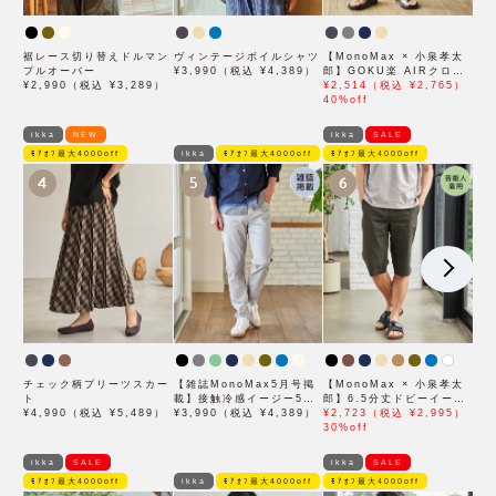
裾レース切り替えドルマン
ヴィンテージボイルシャツ
【MonoMax × 小泉孝太
プルオーバー
¥3,990（税込 ¥4,389）
郎】GOKU楽 AIRクロッ
¥2,990（税込 ¥3,289）
プドパンツ「小泉孝太郎さ
¥2,514（税込 ¥2,765）
ん着用モデル」
40%off
ikka
NEW
ikka
SALE
ﾓｱｵﾌ最大4000off
ikka
ﾓｱｵﾌ最大4000off
ﾓｱｵﾌ最大4000off
4
5
6
チェック柄プリーツスカー
【雑誌MonoMax5月号掲
【MonoMax × 小泉孝太
ト
載】接触冷感イージー5ポ
郎】6.5分丈ドビーイージ
¥4,990（税込 ¥5,489）
ケット
¥3,990（税込 ¥4,389）
ーハーフパンツ「小泉孝太
¥2,723（税込 ¥2,995）
郎さん着用モデル」
30%off
ikka
SALE
ikka
SALE
ﾓｱｵﾌ最大4000off
ikka
ﾓｱｵﾌ最大4000off
ﾓｱｵﾌ最大4000off