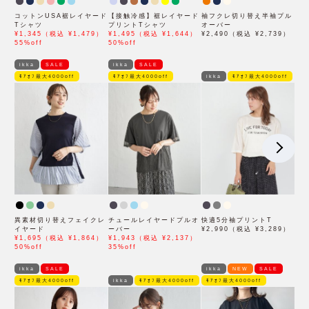
コットンUSA裾レイヤード
【接触冷感】裾レイヤード
袖フクレ切り替え半袖プル
Tシャツ
プリントTシャツ
オーバー
¥1,345（税込 ¥1,479）
¥1,495（税込 ¥1,644）
¥2,490（税込 ¥2,739）
55%off
50%off
ikka
SALE
ikka
SALE
ﾓｱｵﾌ最大4000off
ﾓｱｵﾌ最大4000off
ikka
ﾓｱｵﾌ最大4000off
異素材切り替えフェイクレ
チュールレイヤードプルオ
快適5分袖プリントT
イヤード
ーバー
¥2,990（税込 ¥3,289）
¥1,695（税込 ¥1,864）
¥1,943（税込 ¥2,137）
50%off
35%off
ikka
SALE
ikka
NEW
SALE
ﾓｱｵﾌ最大4000off
ikka
ﾓｱｵﾌ最大4000off
ﾓｱｵﾌ最大4000off