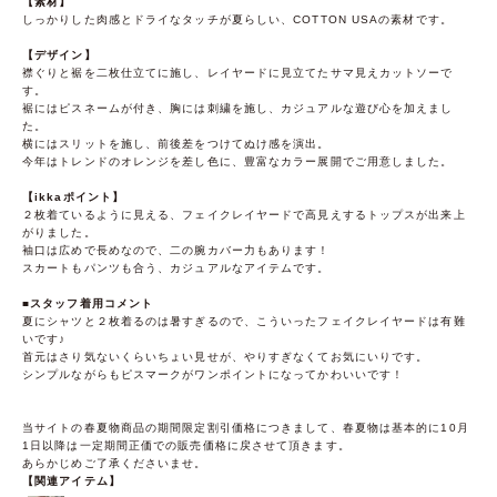
【素材】
しっかりした肉感とドライなタッチが夏らしい、COTTON USAの素材です。
【デザイン】
襟ぐりと裾を二枚仕立てに施し、レイヤードに見立てたサマ見えカットソーで
す。
裾にはピスネームが付き、胸には刺繍を施し、カジュアルな遊び心を加えまし
た。
横にはスリットを施し、前後差をつけてぬけ感を演出。
今年はトレンドのオレンジを差し色に、豊富なカラー展開でご用意しました。
【ikkaポイント】
２枚着ているように見える、フェイクレイヤードで高見えするトップスが出来上
がりました。
袖口は広めで長めなので、二の腕カバー力もあります！
スカートもパンツも合う、カジュアルなアイテムです。
■スタッフ着用コメント
夏にシャツと２枚着るのは暑すぎるので、こういったフェイクレイヤードは有難
いです♪
首元はさり気ないくらいちょい見せが、やりすぎなくてお気にいりです。
シンプルながらもピスマークがワンポイントになってかわいいです！
当サイトの春夏物商品の期間限定割引価格につきまして、春夏物は基本的に10月
1日以降は一定期間正価での販売価格に戻させて頂きます。
あらかじめご了承くださいませ。
【関連アイテム】