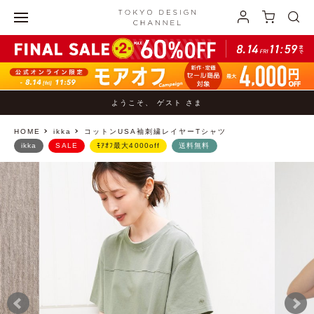
ようこそ、 ゲスト さま
HOME
ikka
コットンUSA袖刺繍レイヤーTシャツ
ikka
SALE
ﾓｱｵﾌ最大4000off
送料無料