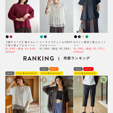
【親子コーデ】袖キカレー
ストライプチュール2WAY
Aライン裾切り替えカット
ス切り替えプルオーバー
プルオーバー
ソー
¥1,495（税込 ¥1,644）
¥2,990（税込 ¥3,289）
¥1,592（税込 ¥1,751）
50%off
20%off
RANKING
売筋ランキング
|
ikka
NEW
ikka
SALE
ikka
ﾓｱｵﾌ最大4000off
ﾓｱｵﾌ最大4000off
ﾓｱｵﾌ最大4000off
1
2
3