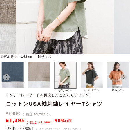
モデル身長：162cm Mサイズ
チャコール
オレンジ
グリーン
インナーレイヤードを再現したこだわりデザイン
コットンUSA袖刺繍レイヤーTシャツ
¥
2,990
税込 ¥3,289
→
¥
1,495
50%off
¥
1,644
[
15
ポイント進呈 ]
【シーズン当初価格販売期間
1月1日 ～ 6月8日
】