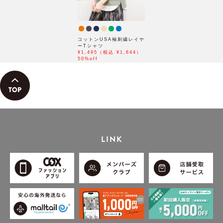
コットンUSA袖刺繍レイヤ
ーTシャツ
¥1,495（税込 ¥1,644）
50%off
LINK