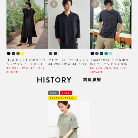
7
8
9
【2点セット】冷感スラブ
プルオーバー七分袖シャツ
【MonoMax × 小泉孝太
シャツワンピースセット
¥4,290（税込 ¥4,719）
郎】アーバンドライ冷感ス
¥5,593（税込 ¥6,152）
イスボタンダウンポロシャ
¥2,793（税込 ¥3,072）
30%off
ツ「小泉孝太郎さん着用モ
30%off
HISTORY
デル」
閲覧履歴
|
ikka
SALE
ﾓｱｵﾌ最大4000off