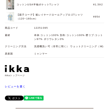
コットンUSA半袖ポケットTシャツ
¥1,592
【親子コーデ】裾レイヤードロールアップロゴTシャツ
¥954
（120~160cm）
商品コード
12251095
素材
本体:コットン100% 別布:コットン100% 襟リブ:コット
ン97% ポリウレタン3%
クリーニング方法
洗濯機洗い可（非常に弱く） ウェットクリーニング（W)
原産国
ミャンマー
ikkaトップページ
レビューを書く