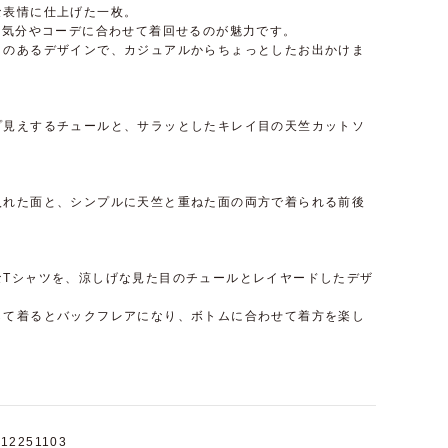
な表情に仕上げた一枚。
、気分やコーデに合わせて着回せるのが魅力です。
きのあるデザインで、カジュアルからちょっとしたお出かけま
プ見えするチュールと、サラッとしたキレイ目の天竺カットソ
入れた面と、シンプルに天竺と重ねた面の両方で着られる前後
なTシャツを、涼しげな見た目のチュールとレイヤードしたデザ
して着るとバックフレアになり、ボトムに合わせて着方を楽し
12251103