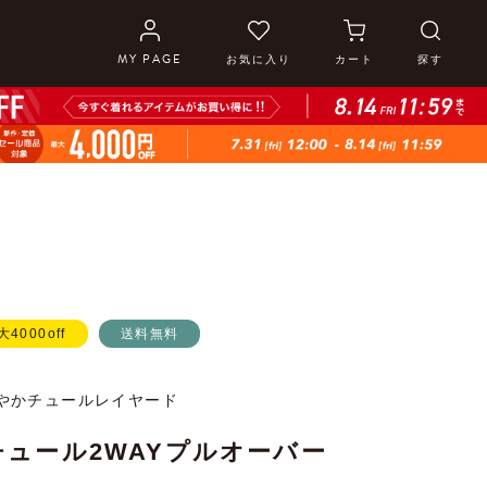
MY PAGE
お気に入り
カート
探す
大4000off
送料無料
やかチュールレイヤード
ュール2WAYプルオーバー