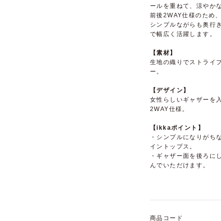
ールを重ねて、涼やか
前後2WAY仕様のため
シンプルながらも奥行
で幅広く活躍します。
【素材】
生地の織りでストライ
ー。
【デザイン】
女性らしいギャザーを
2WAY仕様。
【ikkaポイント】
・シンプルになりがち
イントップス。
・ギャザー面を後ろに
んでいただけます。
商品コード