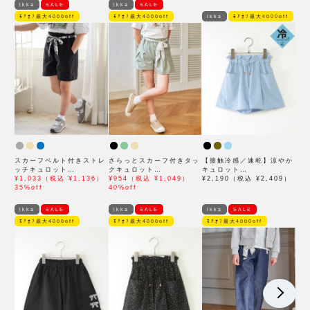
ikka
SALE
ikka
SALE
ﾓｱｵﾌ最大4000off
ﾓｱｵﾌ最大4000off
ikka
ﾓｱｵﾌ最大4000off
スカーフベルト付きストレ
さらっとスカーフ付きタッ
【接触冷感／速乾】涼やか
ッチキュロット
クキュロット
キュロット
（120~160cm）
¥1,033（税込 ¥1,136）
（120~160cm）
¥954（税込 ¥1,049）
（120~160cm）
¥2,190（税込 ¥2,409）
35%off
40%off
ikka
SALE
ikka
SALE
ikka
SALE
ﾓｱｵﾌ最大4000off
ﾓｱｵﾌ最大4000off
ﾓｱｵﾌ最大4000off