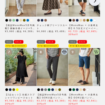
【雑誌MonoMax5月号掲
チェック柄プリーツスカー
【MonoMax × 小泉孝太
載】接触冷感イージー5ポ
ト
郎】6.5分丈ドビーイージ
ケット
¥3,990（税込 ¥4,389）
¥4,990（税込 ¥5,489）
ーハーフパンツ「小泉孝太
¥2,723（税込 ¥2,995）
郎さん着用モデル」
30%off
ikka
SALE
ikka
SALE
ikka
SALE
ﾓｱｵﾌ最大4000off
ﾓｱｵﾌ最大4000off
ﾓｱｵﾌ最大4000off
7
8
9
【2点セット】冷感スラブ
【雑誌MonoMax5月号掲
【MonoMax × 小泉孝太
シャツワンピースセット
載】GOKU楽パンツ
郎】GOKU楽パンツ
¥5,593（税込 ¥6,152）
EASY STRETCH 冷感ア
¥3,073（税込 ¥3,380）
EASY STRETCH 冷感
¥2,583（税込 ¥2,841）
30%off
ンクル【接触冷感】「小泉
30%off
5Pショート「小泉孝太郎
30%off