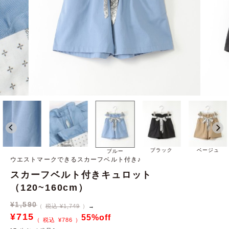
ブラック
ベージュ
ブルー
ウエストマークできるスカーフベルト付き♪
スカーフベルト付きキュロット
（120~160cm）
¥
1,590
税込 ¥1,749
→
¥
715
55%off
¥
786