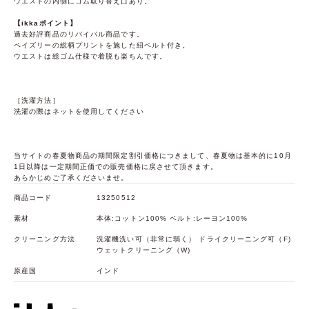
ウエストの内側にゴム取り替え口あり。
【ikkaポイント】
過去好評商品のリバイバル商品です。
ペイズリーの総柄プリントを施した紐ベルト付き。
ウエストは総ゴム仕様で着脱も楽ちんです。
［洗濯方法］
洗濯の際はネットを使用してください
当サイトの春夏物商品の期間限定割引価格につきまして、春夏物は基本的に10月
1日以降は一定期間正価での販売価格に戻させて頂きます。
あらかじめご了承くださいませ。
商品コード
13250512
素材
本体:コットン100% ベルト:レーヨン100%
クリーニング方法
洗濯機洗い可（非常に弱く） ドライクリーニング可（F)
ウェットクリーニング（W)
原産国
インド