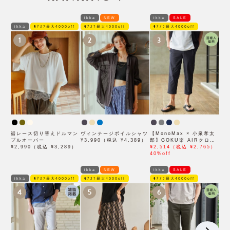
ikka
NEW
ikka
SALE
ikka
ﾓｱｵﾌ最大4000off
ﾓｱｵﾌ最大4000off
ﾓｱｵﾌ最大4000off
1
2
3
裾レース切り替えドルマン
ヴィンテージボイルシャツ
【MonoMax × 小泉孝太
プルオーバー
¥3,990（税込 ¥4,389）
郎】GOKU楽 AIRクロッ
¥2,990（税込 ¥3,289）
プドパンツ「小泉孝太郎さ
¥2,514（税込 ¥2,765）
ん着用モデル」
40%off
ikka
NEW
ikka
SALE
ikka
ﾓｱｵﾌ最大4000off
ﾓｱｵﾌ最大4000off
ﾓｱｵﾌ最大4000off
4
5
6