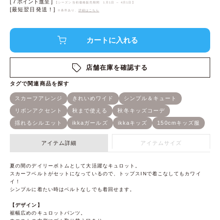
[
7
ポイント進呈 ]
【シーズン当初価格販売期間
1月1日 ～ 4月1日
】
[最短翌日発送！]
※条件あり、
詳細はこちら
店舗在庫を確認する
アイテム詳細
アイテムサイズ
夏の間のデイリーボトムとして大活躍なキュロット。
スカーフベルトがセットになっているので、トップスINで着こなしてもカワイ
イ！
シンプルに着たい時はベルトなしでも着回せます。
【デザイン】
裾幅広めのキュロットパンツ。