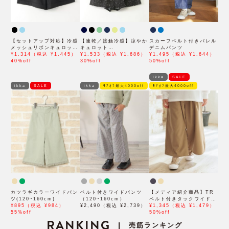
【セットアップ対応】冷感
【速乾／接触冷感】涼やか
スカーフベルト付きバレル
メッシュリボンキュロット
キュロット
デニムパンツ
パンツ（120~160cm）
¥1,314（税込 ¥1,445）
（120~160cm）
¥1,533（税込 ¥1,686）
¥1,495（税込 ¥1,644）
40%off
30%off
50%off
ikka
SALE
ikka
SALE
ikka
ﾓｱｵﾌ最大4000off
ﾓｱｵﾌ最大4000off
カツラギカラーワイドパン
ベルト付きワイドパンツ
【メディア紹介商品】TR
ツ(120~160cm)
（120~160cm）
ベルト付きタックワイドパ
¥895（税込 ¥984）
¥2,490（税込 ¥2,739）
ンツ（120~160cm）
¥1,345（税込 ¥1,479）
55%off
50%off
RANKING
売筋ランキング
|