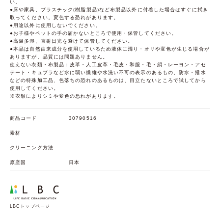
い。
●床や家具、プラスチック(樹脂製品)など布製品以外に付着した場合はすぐに拭き
取ってください。変色する恐れがあります。
●用途以外に使用しないでください。
●お子様やペットの手の届かないところで使用・保管してください。
●高温多湿、直射日光を避けて保管してください。
●本品は自然由来成分を使用しているため液体に濁り・オリや変色が生じる場合が
ありますが、品質には問題ありません。
使えない衣類・布製品：皮革・人工皮革・毛皮・和服・毛・絹・レーヨン・アセ
テート・キュプラなど水に弱い繊維や水洗い不可の表示のあるもの、防水・撥水
などの特殊加工品、色落ちの恐れのあるものは、目立たないところで試してから
使用してください。
※衣類によりシミや変色の恐れがあります。
商品コード
30790516
素材
クリーニング方法
原産国
日本
LBCトップページ