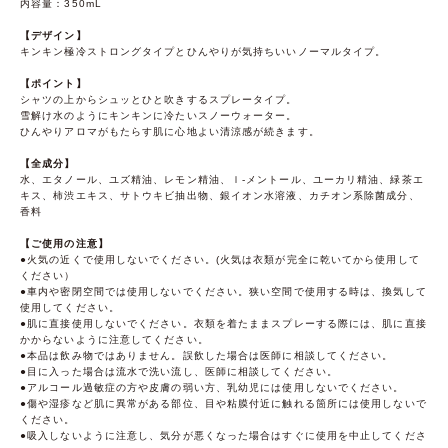
内容量：350mL
【デザイン】
キンキン極冷ストロングタイプとひんやりが気持ちいいノーマルタイプ。
【ポイント】
シャツの上からシュッとひと吹きするスプレータイプ。
雪解け水のようにキンキンに冷たいスノーウォーター。
ひんやりアロマがもたらす肌に心地よい清涼感が続きます。
【全成分】
水、エタノール、ユズ精油、レモン精油、ｌ-メントール、ユーカリ精油、緑茶エ
キス、柿渋エキス、サトウキビ抽出物、銀イオン水溶液、カチオン系除菌成分、
香料
【ご使用の注意】
●火気の近くで使用しないでください。(火気は衣類が完全に乾いてから使用して
ください）
●車内や密閉空間では使用しないでください。狭い空間で使用する時は、換気して
使用してください。
●肌に直接使用しないでください。衣類を着たままスプレーする際には、肌に直接
かからないように注意してください。
●本品は飲み物ではありません。誤飲した場合は医師に相談してください。
●目に入った場合は流水で洗い流し、医師に相談してください。
●アルコール過敏症の方や皮膚の弱い方、乳幼児には使用しないでください。
●傷や湿疹など肌に異常がある部位、目や粘膜付近に触れる箇所には使用しないで
ください。
●吸入しないように注意し、気分が悪くなった場合はすぐに使用を中止してくださ