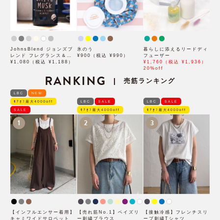
JohnsBlend ジョンズブ
氷のう
暮らしに添えるリードディ
レンド フレグランス＆デ
¥900（税込 ¥990）
フューザー
オドラントルームミスト
¥1,080（税込 ¥1,188）
¥1,760（税込 ¥1,936）
20%off
RANKING
売筋ランキング
|
LBC
NEW
ﾓｱｵﾌ最大4000off
LBC
SALE
LBC
SALE
SALE
ﾓｱｵﾌ最大4000off
ﾓｱｵﾌ最大4000off
1
2
3
【インフルエンサー着用】
【売れ筋No.1】ペイズリ
【接触冷感】フレンチスリ
キャミワイドサロペット
ー刺繍ブラウス
ーブ刺繍Tシャツ