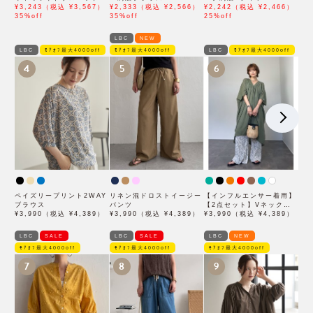
¥3,243（税込 ¥3,567）
¥2,333（税込 ¥2,566）
¥2,242（税込 ¥2,466）
35%off
35%off
25%off
LBC
NEW
LBC
ﾓｱｵﾌ最大4000off
ﾓｱｵﾌ最大4000off
LBC
ﾓｱｵﾌ最大4000off
4
5
6
ペイズリープリント2WAY
リネン混ドロストイージー
【インフルエンサー着用】
ブラウス
パンツ
【2点セット】Vネックピ
¥3,990（税込 ¥4,389）
¥3,990（税込 ¥4,389）
ンタックセットワンピース
¥3,990（税込 ¥4,389）
LBC
SALE
LBC
SALE
LBC
NEW
ﾓｱｵﾌ最大4000off
ﾓｱｵﾌ最大4000off
ﾓｱｵﾌ最大4000off
7
8
9