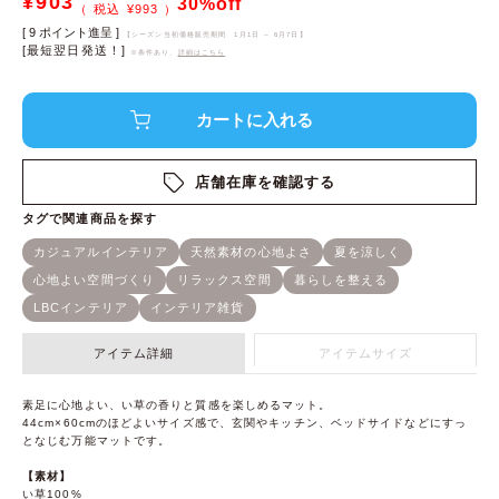
¥
903
30%off
¥
993
[
9
ポイント進呈 ]
【シーズン当初価格販売期間
1月1日 ～ 6月7日
】
[最短翌日発送！]
※条件あり、
詳細はこちら
店舗在庫を確認する
アイテム詳細
アイテムサイズ
素足に心地よい、い草の香りと質感を楽しめるマット。
44cm×60cmのほどよいサイズ感で、玄関やキッチン、ベッドサイドなどにすっ
となじむ万能マットです。
【素材】
い草100%