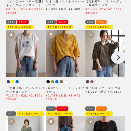
【インフルエンサー着用】
リネン混ドロストイージー
【売れ筋No.1】ペイズリ
キャミワイドサロペット
パンツ
ー刺繍ブラウス
¥3,243（税込 ¥3,567）
¥3,990（税込 ¥4,389）
¥2,333（税込 ¥2,566）
35%off
35%off
LBC
SALE
LBC
SALE
LBC
NEW
ﾓｱｵﾌ最大4000off
ﾓｱｵﾌ最大4000off
ﾓｱｵﾌ最大4000off
4
5
6
【接触冷感】フレンチスリ
3WAYシャドーチェックブ
ボイルギャザーブラウス
ーブ刺繍Tシャツ
ラウス
¥4,290（税込 ¥4,719）
¥2,242（税込 ¥2,466）
¥2,793（税込 ¥3,072）
25%off
30%off
LBC
SALE
LBC
NEW
LBC
ﾓｱｵﾌ最大4000off
ﾓｱｵﾌ最大4000off
ﾓｱｵﾌ最大4000off
7
8
9