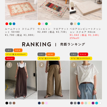
ルームマット スリムプリ
ウィルトン フロアマット
ベロアコンビシートクッシ
ント 50×80
¥2,490（税込 ¥2,739）
ョン スクエア H4cm
¥1,790（税込 ¥1,969）
¥1,042（税込 ¥1,146）
25%off
RANKING
売筋ランキング
|
LBC
NEW
ﾓｱｵﾌ最大4000off
LBC
NEW
LBC
SALE
SALE
ﾓｱｵﾌ最大4000off
ﾓｱｵﾌ最大4000off
1
2
3