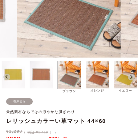
オレンジ
イエロー
ブラウン
在庫切れ
天然素材ならではの涼やかな肌ざわり
レリッシュカラーい草マット 44×60
¥
1,290
税込 ¥1,419
→