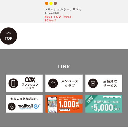
レリッシュカラーい草マッ
ト 44×60
¥903（税込 ¥993）
30%off
LINK