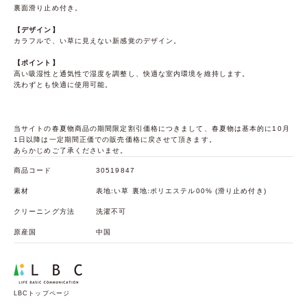
裏面滑り止め付き。
【デザイン】
カラフルで、い草に見えない新感覚のデザイン。
【ポイント】
高い吸湿性と通気性で湿度を調整し、快適な室内環境を維持します。
洗わずとも快適に使用可能。
当サイトの春夏物商品の期間限定割引価格につきまして、春夏物は基本的に10月
1日以降は一定期間正価での販売価格に戻させて頂きます。
あらかじめご了承くださいませ。
商品コード
30519847
素材
表地:い草 裏地:ポリエステル00% (滑り止め付き)
クリーニング方法
洗濯不可
原産国
中国
LBCトップページ