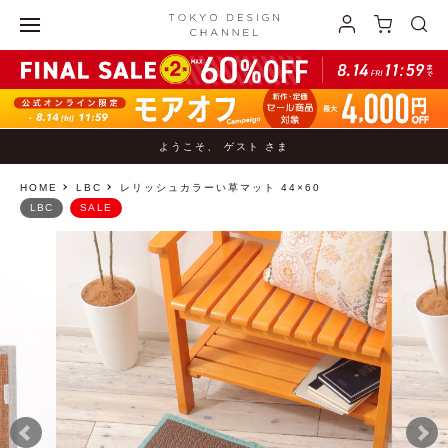
ようこそ、 ゲスト さま
HOME
LBC
レリッシュカラーい草マット 44×60
LBC
SALE