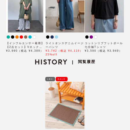
【インフルエンサー着用】
ライトオンスデニムイージ
コットンリブフットボール
【2点セット】Vネックピ
ーパンツ
七分袖Tシャツ
ンタックセットワンピース
¥3,990（税込 ¥4,389）
¥3,742（税込 ¥4,116）
¥3,590（税込 ¥3,949）
25%off
HISTORY
閲覧履歴
|
LBC
SALE