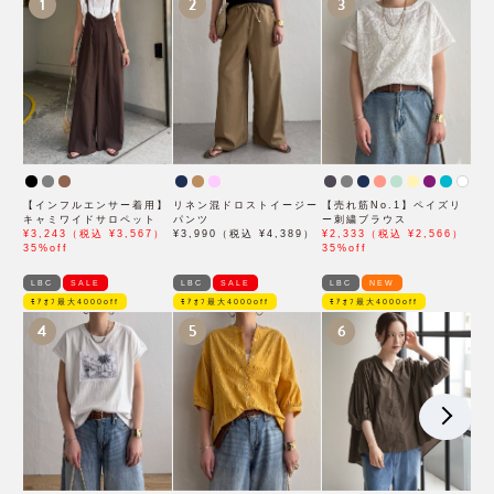
1
2
3
【インフルエンサー着用】
リネン混ドロストイージー
【売れ筋No.1】ペイズリ
キャミワイドサロペット
パンツ
ー刺繍ブラウス
¥3,243（税込 ¥3,567）
¥3,990（税込 ¥4,389）
¥2,333（税込 ¥2,566）
35%off
35%off
LBC
SALE
LBC
SALE
LBC
NEW
ﾓｱｵﾌ最大4000off
ﾓｱｵﾌ最大4000off
ﾓｱｵﾌ最大4000off
4
5
6