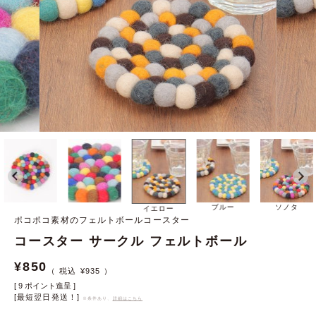
ブルー
ソノタ
イエロー
ポコポコ素材のフェルトボールコースター
コースター サークル フェルトボール
¥
850
¥
935
[
9
ポイント進呈 ]
[最短翌日発送！]
※条件あり、
詳細はこちら