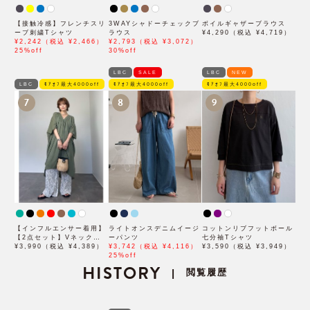
【接触冷感】フレンチスリ
3WAYシャドーチェックブ
ボイルギャザーブラウス
ーブ刺繍Tシャツ
ラウス
¥4,290（税込 ¥4,719）
¥2,242（税込 ¥2,466）
¥2,793（税込 ¥3,072）
25%off
30%off
LBC
SALE
LBC
NEW
LBC
ﾓｱｵﾌ最大4000off
ﾓｱｵﾌ最大4000off
ﾓｱｵﾌ最大4000off
7
8
9
【インフルエンサー着用】
ライトオンスデニムイージ
コットンリブフットボール
【2点セット】Vネックピ
ーパンツ
七分袖Tシャツ
ンタックセットワンピース
¥3,990（税込 ¥4,389）
¥3,742（税込 ¥4,116）
¥3,590（税込 ¥3,949）
25%off
HISTORY
閲覧履歴
|