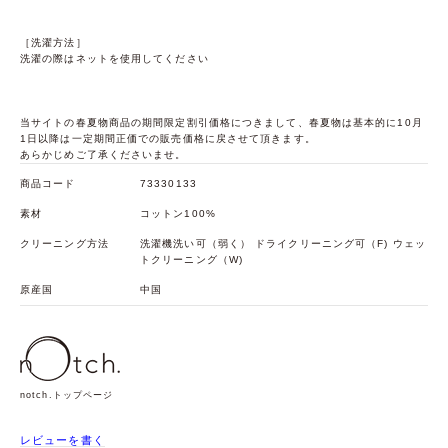
［洗濯方法］
洗濯の際はネットを使用してください
当サイトの春夏物商品の期間限定割引価格につきまして、春夏物は基本的に10月
1日以降は一定期間正価での販売価格に戻させて頂きます。
あらかじめご了承くださいませ。
商品コード
73330133
素材
コットン100%
クリーニング方法
洗濯機洗い可（弱く） ドライクリーニング可（F) ウェッ
トクリーニング（W)
原産国
中国
notch.トップページ
レビューを書く