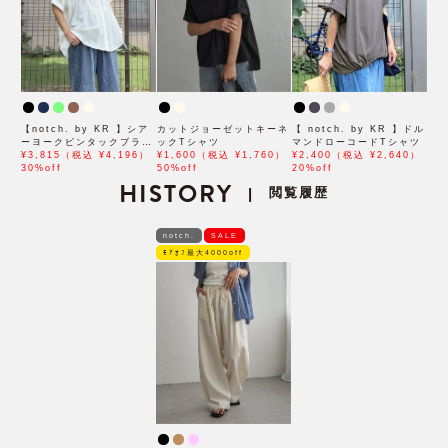
【notch. by KR 】シア
カットジョーゼットキーネ
【 notch. by KR 】ドル
ーヨークピンタックブラウ
ックTシャツ
マンドローコードTシャツ
ス
¥3,815（税込 ¥4,196）
¥1,600（税込 ¥1,760）
¥2,400（税込 ¥2,640）
30%off
50%off
20%off
HISTORY
閲覧履歴
|
notch.
SALE
ﾓｱｵﾌ最大4000off