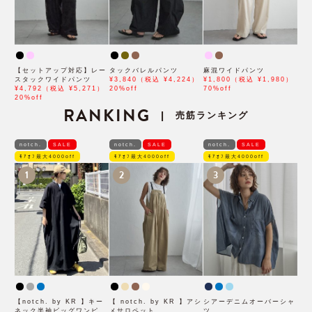
【セットアップ対応】レー
タックバレルパンツ
麻混ワイドパンツ
スタックワイドパンツ
¥3,840（税込 ¥4,224）
¥1,800（税込 ¥1,980）
¥4,792（税込 ¥5,271）
20%off
70%off
20%off
RANKING
売筋ランキング
|
notch.
SALE
notch.
SALE
notch.
SALE
ﾓｱｵﾌ最大4000off
ﾓｱｵﾌ最大4000off
ﾓｱｵﾌ最大4000off
1
2
3
【notch. by KR 】キー
【 notch. by KR 】アシ
シアーデニムオーバーシャ
ネック半袖ビッグワンピー
メサロペット
ツ