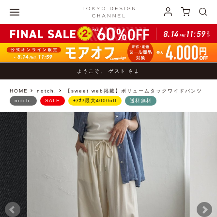
ようこそ、 ゲスト さま
HOME
notch.
【sweet web掲載】ボリュームタックワイドパンツ
notch.
SALE
ﾓｱｵﾌ最大4000off
送料無料