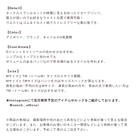
【Detail】
タック入りでシルエットが綺麗に見えるゆったりカーブパンツ。
股上が深いのでお好きなウエスト位置で着用可能！
ウエストはゴム＆ドロスト紐でストレスフリーな着心地です。
【Color】
アイボリー、ブラック、キャメルの3色展開
【Coordinate】
Gジャンｘキャミソールの合わせがおすすめ。
シンプルなトップスと合わせでも
ボリュームのあるパンツなので存在感のあるスタイルを作れます。
【size】
MサイズとTM（トールM）サイズの２サイズ展開。
MサイズとTMサイズはパンツ丈のみサイズスペックが異なります。
身長が低め~平均の方はMサイズ、身長が高めの方や、長めの丈で着用したい方は
TM（トールM）サイズがおすすめです。
★Instagramにて近日発売予定のアイテムやルックをご紹介しております。
＠notch._official
※商品の色味は、撮影場所や光のあたり具合などにより色味が違って見える場合
がございます。また、お客様のお使いのモニター環境などにより色味が違って見
える場合がございます。予めご了承の上ご注文下さい。