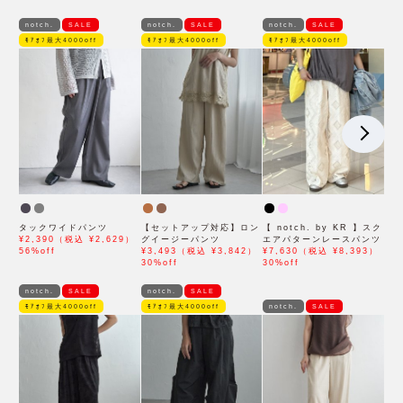
notch.
SALE
notch.
SALE
notch.
SALE
ﾓｱｵﾌ最大4000off
ﾓｱｵﾌ最大4000off
ﾓｱｵﾌ最大4000off
タックワイドパンツ
【セットアップ対応】ロン
【 notch. by KR 】スク
¥2,390（税込 ¥2,629）
グイージーパンツ
エアパターンレースパンツ
56%off
¥3,493（税込 ¥3,842）
¥7,630（税込 ¥8,393）
30%off
30%off
notch.
SALE
notch.
SALE
ﾓｱｵﾌ最大4000off
ﾓｱｵﾌ最大4000off
notch.
SALE