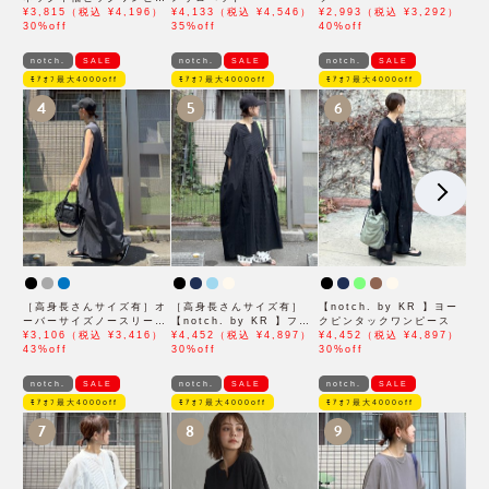
ス
¥3,815（税込 ¥4,196）
¥4,133（税込 ¥4,546）
¥2,993（税込 ¥3,292）
30%off
35%off
40%off
notch.
SALE
notch.
SALE
notch.
SALE
ﾓｱｵﾌ最大4000off
ﾓｱｵﾌ最大4000off
ﾓｱｵﾌ最大4000off
4
5
6
［高身長さんサイズ有］オ
［高身長さんサイズ有］
【notch. by KR 】ヨー
ーバーサイズノースリーブ
【notch. by KR 】フロ
クピンタックワンピース
ワンピース
¥3,106（税込 ¥3,416）
ント刺繍スキッパーワンピ
¥4,452（税込 ¥4,897）
¥4,452（税込 ¥4,897）
43%off
ース
30%off
30%off
notch.
SALE
notch.
SALE
notch.
SALE
ﾓｱｵﾌ最大4000off
ﾓｱｵﾌ最大4000off
ﾓｱｵﾌ最大4000off
7
8
9