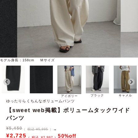
モデル身長：158cm Mサイズ
ブラック
キャメル
アイボリー
ゆったりらくちんなボリュームパンツ
【sweet web掲載】ボリュームタックワイド
パンツ
¥
5,450
税込 ¥5,995
→
¥
2,725
50%off
¥
2,997