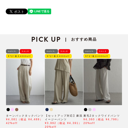
PICK UP
おすすめ商品
|
notch.
SALE
notch.
SALE
notch.
SALE
ﾓｱｵﾌ最大4000off
ﾓｱｵﾌ最大4000off
ﾓｱｵﾌ最大4000off
ターンバックタックパンツ
【セットアップ対応】麻混
裏毛2タックワイドパンツ
¥4,081（税込 ¥4,489）
イージーパンツ
¥4,360（税込 ¥4,796）
42%off
¥3,992（税込 ¥4,391）
20%off
20%off