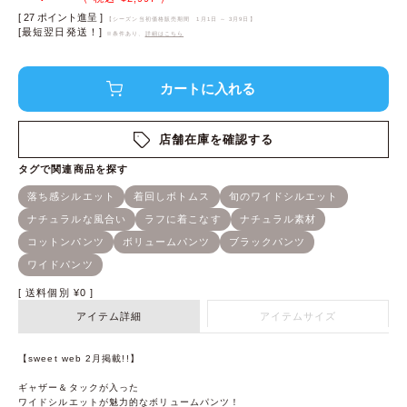
[
27
ポイント進呈 ]
【シーズン当初価格販売期間
1月1日 ～ 3月9日
】
[最短翌日発送！]
※条件あり、
詳細はこちら
店舗在庫を確認する
送料個別
¥
0
アイテム詳細
アイテムサイズ
【sweet web 2月掲載!!】
ギャザー＆タックが入った
ワイドシルエットが魅力的なボリュームパンツ！