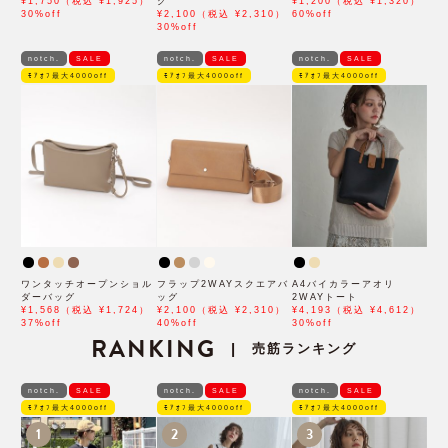
¥1,750（税込 ¥1,925）
グ
¥1,200（税込 ¥1,320）
30%off
¥2,100（税込 ¥2,310）
60%off
30%off
notch.
SALE
notch.
SALE
notch.
SALE
ﾓｱｵﾌ最大4000off
ﾓｱｵﾌ最大4000off
ﾓｱｵﾌ最大4000off
ワンタッチオープンショル
フラップ2WAYスクエアバ
A4バイカラーアオリ
ダーバッグ
ッグ
2WAYトート
¥1,568（税込 ¥1,724）
¥2,100（税込 ¥2,310）
¥4,193（税込 ¥4,612）
37%off
40%off
30%off
RANKING
売筋ランキング
|
notch.
SALE
notch.
SALE
notch.
SALE
ﾓｱｵﾌ最大4000off
ﾓｱｵﾌ最大4000off
ﾓｱｵﾌ最大4000off
1
2
3