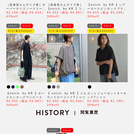
［高身長さんサイズ有］オ
［高身長さんサイズ有］
【notch. by KR 】シア
ーバーサイズノースリーブ
【notch. by KR 】フロ
ーヨークピンタックブラウ
ワンピース
¥3,106（税込 ¥3,416）
ント刺繍スキッパーワンピ
¥4,452（税込 ¥4,897）
ス
¥3,815（税込 ¥4,196）
43%off
ース
30%off
30%off
notch.
SALE
notch.
SALE
notch.
SALE
ﾓｱｵﾌ最大4000off
ﾓｱｵﾌ最大4000off
ﾓｱｵﾌ最大4000off
7
8
9
【notch. by KR 】ヨー
【 notch. by KR 】ドル
カットジョーゼットキーネ
クピンタックワンピース
マンドローコードTシャツ
ックTシャツ
¥4,452（税込 ¥4,897）
¥2,400（税込 ¥2,640）
¥1,600（税込 ¥1,760）
30%off
20%off
50%off
HISTORY
閲覧履歴
|
notch.
SALE