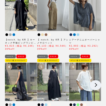
【notch. by KR 】キー
【 notch. by KR 】アシ
シアーデニムオーバーシャ
ネック半袖ビッグワンピー
メサロペット
ツ
ス
¥3,815（税込 ¥4,196）
¥4,133（税込 ¥4,546）
¥2,993（税込 ¥3,292）
30%off
35%off
40%off
notch.
SALE
notch.
SALE
notch.
SALE
ﾓｱｵﾌ最大4000off
ﾓｱｵﾌ最大4000off
ﾓｱｵﾌ最大4000off
4
5
6