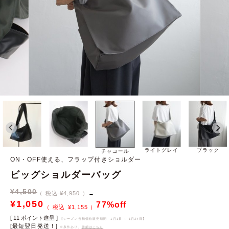
ライトグレイ
ブラック
チャコール
ON・OFF使える、フラップ付きショルダー
ビッグショルダーバッグ
¥
4,500
税込 ¥4,950
→
¥
1,050
77%off
¥
1,155
[
11
ポイント進呈 ]
【シーズン当初価格販売期間
1月1日 ～ 1月24日
】
[最短翌日発送！]
※条件あり、
詳細はこちら