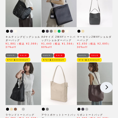
キルティングビッグショル
A4サイズ 2WAYトートバ
マーセリン2WAYショルダ
ダーバッグ
ッグ/ショルダーバッグ
ーバッグ
¥1,881（税込 ¥2,069）
¥1,440（税込 ¥1,584）
¥2,450（税込 ¥2,695）
37%off
60%off
30%off
notch.
SALE
notch.
SALE
notch.
SALE
ﾓｱｵﾌ最大4000off
ﾓｱｵﾌ最大4000off
ﾓｱｵﾌ最大4000off
ラウンドトートバッグ
アウトポケットトートバッ
リボントートバッグ