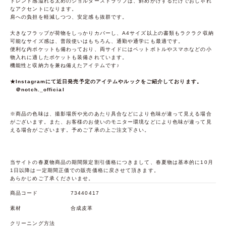
トレンド感溢れる太めのショルダーストラップは、斜めがけするだけでおしゃれ
なアクセントになります。
肩への負担を軽減しつつ、安定感も抜群です。
大きなフラップが荷物をしっかりカバーし、A4サイズ以上の書類もラクラク収納
可能なサイズ感は、普段使いはもちろん、通勤や通学にも最適です。
便利な内ポケットも備わっており、両サイドにはペットボトルやスマホなどの小
物入れに適したポケットも装備されています。
機能性と収納力を兼ね備えたアイテムです♪
★Instagramにて近日発売予定のアイテムやルックをご紹介しております。
＠notch._official
※商品の色味は、撮影場所や光のあたり具合などにより色味が違って見える場合
がございます。また、お客様のお使いのモニター環境などにより色味が違って見
える場合がございます。予めご了承の上ご注文下さい。
当サイトの春夏物商品の期間限定割引価格につきまして、春夏物は基本的に10月
1日以降は一定期間正価での販売価格に戻させて頂きます。
あらかじめご了承くださいませ。
商品コード
73440417
素材
合成皮革
クリーニング方法