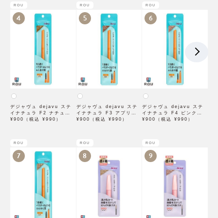
ROU
ROU
ROU
4
5
6
デジャヴュ dejavu ステ
デジャヴュ dejavu ステ
デジャヴュ dejavu ステ
イナチュラ F2 ナチュラル
イナチュラ F3 アプリコッ
イナチュラ F4 ピンクベー
ブラウン【アイブロウ】
¥900（税込 ¥990）
トブラウン【アイブロウ】
¥900（税込 ¥990）
ジュ【アイブロウ】【イミ
¥900（税込 ¥990）
【イミュimju】
【イミュimju】
ュimju】
ROU
ROU
ROU
7
8
9