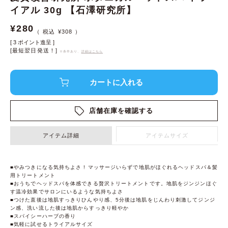
イアル 30g 【石澤研究所】
¥
280
¥
308
[
3
ポイント進呈 ]
[最短翌日発送！]
※条件あり、
詳細はこちら
店舗在庫を確認する
アイテム詳細
アイテムサイズ
■やみつきになる気持ちよさ ! マッサージいらずで地肌がほぐれるヘッドスパ＆髪
用トリートメント
■おうちでヘッドスパを体感できる贅沢トリートメントです。地肌をジンジンほぐ
す温冷効果でサロンにいるような気持ちよさ
■つけた直後は地肌すっきりひんやり感、5分後は地肌をじんわり刺激してジンジ
ン感、洗い流した後は地肌からすっきり軽やか
■スパイシーハーブの香り
■気軽に試せるトライアルサイズ