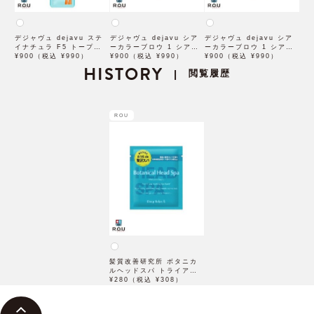
デジャヴュ dejavu ステ
デジャヴュ dejavu シア
デジャヴュ dejavu シア
イナチュラ F5 トープベー
ーカラーブロウ 1 シアー
ーカラーブロウ 1 シアー
ジュ【アイブロウ】【イミ
¥900（税込 ¥990）
ベージュ【アイブロウ】
¥900（税込 ¥990）
ブロンズ【アイブロウ】
¥900（税込 ¥990）
ュimju】
HISTORY
【イミュimju】
【イミュimju】
閲覧履歴
|
ROU
髪質改善研究所 ボタニカ
ルヘッドスパ トライアル
30g 【石澤研究所】
¥280（税込 ¥308）