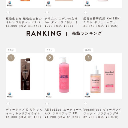
植物生まれ 植物生まれの
テラムス エデンの女神
髪質改善研究所 KAIZEN
オレンジ地肌ヘッドスパ
for ダメージ 1回分 【石
ミスト ボリュームアップ
180mL 【石澤研究所】
¥1,500（税込 ¥1,650）
澤研究所】
¥270（税込 ¥297）
200mL 【石澤研究所】
¥1,850（税込 ¥2,035）
RANKING
売筋ランキング
|
ROU
ROU
ROU
1
2
3
ディーアップ D-UP シル
ADBeLLus エーディーベ
Veganifect ヴィーガンイ
キーリキッドアイライナー
ルス グロウアップ PDRN
フェクト リフティング&バ
WP ブラウンブラック
¥1,300（税込 ¥1,430）
ローション 500mL
¥1,200（税込 ¥1,320）
ランシング フィグチェス
¥2,700（税込 ¥2,970）
トナッツ ポアタイトアン
プル 50mL