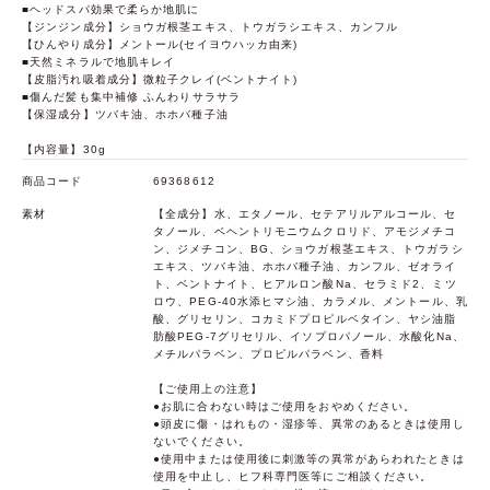
■ヘッドスパ効果で柔らか地肌に
【ジンジン成分】ショウガ根茎エキス、トウガラシエキス、カンフル
【ひんやり成分】メントール(セイヨウハッカ由来)
■天然ミネラルで地肌キレイ
【皮脂汚れ吸着成分】微粒子クレイ(ベントナイト)
■傷んだ髪も集中補修 ふんわりサラサラ
【保湿成分】ツバキ油、ホホバ種子油
【内容量】30g
商品コード
69368612
素材
【全成分】水、エタノール、セテアリルアルコール、セ
タノール、ベヘントリモニウムクロリド、アモジメチコ
ン、ジメチコン、BG、ショウガ根茎エキス、トウガラシ
エキス、ツバキ油、ホホバ種子油、カンフル、ゼオライ
ト、ベントナイト、ヒアルロン酸Na、セラミド2、ミツ
ロウ、PEG-40水添ヒマシ油、カラメル、メントール、乳
酸、グリセリン、コカミドプロピルベタイン、ヤシ油脂
肪酸PEG-7グリセリル、イソプロパノール、水酸化Na、
メチルパラベン、プロピルパラベン、香料
【ご使用上の注意】
●お肌に合わない時はご使用をおやめください。
●頭皮に傷・はれもの・湿疹等、異常のあるときは使用し
ないでください。
●使用中または使用後に刺激等の異常があらわれたときは
使用を中止し、ヒフ科専門医等にご相談ください。