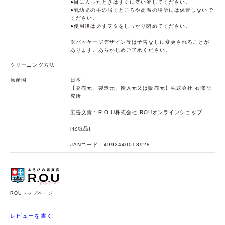
●目に入ったときはすぐに洗い流してください。
●乳幼児の手の届くところや高温の場所には保管しないで
ください。
●使用後は必ずフタをしっかり閉めてください。
※パッケージデザイン等は予告なしに変更されることが
あります。あらかじめご了承ください。
クリーニング方法
原産国
日本
【発売元、製造元、輸入元又は販売元】株式会社 石澤研
究所
広告文責：R.O.U株式会社 ROUオンラインショップ
[化粧品]
JANコード：4992440018928
ROUトップページ
レビューを書く