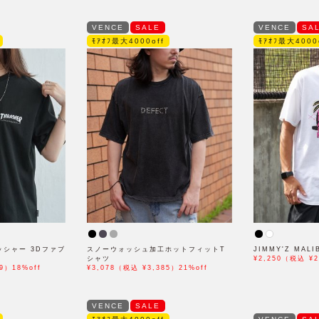
VENCE
SALE
VENCE
SA
ﾓｱｵﾌ最大4000off
ﾓｱｵﾌ最大4000
ッシャー 3Dファブ
スノーウォッシュ加工ホットフィットT
JIMMY'Z MALI
シャツ
¥2,250（税込 ¥2
9）18%off
¥3,078（税込 ¥3,385）21%off
VENCE
SALE