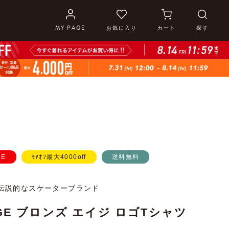
MY PAGE
お気に入り
カート
探す
LE
ﾓｱｵﾌ最大4000off
送料無料
伝説的なスケーターブランド
AGE ブロンズ エイジ ロゴTシャツ