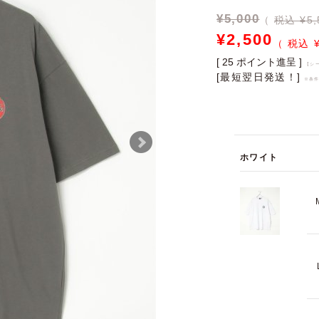
¥
5,000
税込 ¥5,
¥
2,500
[
25
ポイント進呈 ]
【シ
[最短翌日発送！]
※条
ホワイト