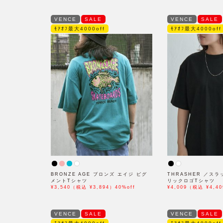
VENCE
SALE
VENCE
SALE
ﾓｱｵﾌ最大4000off
ﾓｱｵﾌ最大4000off
BRONZE AGE ブロンズ エイジ ピグ
THRASHER ／スラ
メントTシャツ
リックロゴTシャツ
¥3,540（税込 ¥3,894）40%off
¥4,009（税込 ¥4,40
VENCE
SALE
VENCE
SALE