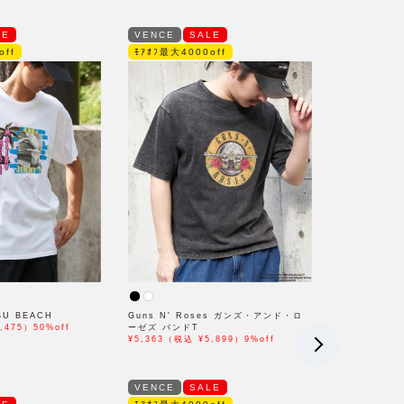
LE
VENCE
SALE
off
ﾓｱｵﾌ最大4000off
BU BEACH
Guns N' Roses ガンズ・アンド・ロ
,475）50%off
ーゼズ バンドT
¥5,363（税込 ¥5,899）9%off
VENCE
SALE