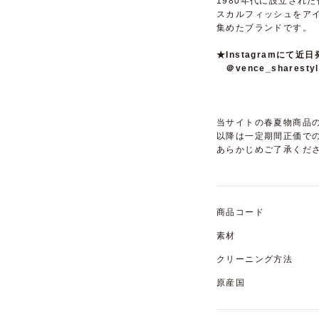
1980年代に設立され
スカルフィッシュをア
集めたブランドです。
★Instagramに
＠vence_sharestyl
当サイトの春夏物商品の
以降は一定期間正価で
あらかじめご了承くだ
商品コード
素材
クリーニング方法
原産国