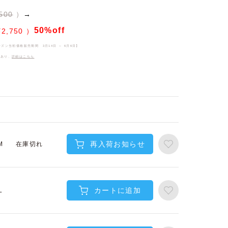
500
→
50%off
¥
2,750
ーズン当初価格販売期間
3月14日 ～ 6月6日
】
件あり、
詳細はこちら
再入荷お知らせ
在庫切れ
M
カートに追加
L