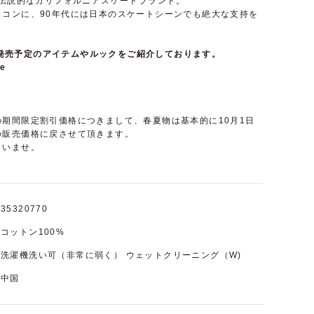
た伝説的なカリフォルニアスケートブランド。
イコンに、90年代には日本のスケートシーンでも絶大な支持を
て近日発売予定のアイテムやルックをご紹介しております。
e
期間限定割引価格につきまして、春夏物は基本的に10月1日
の販売価格に戻させて頂きます。
さいませ。
35320770
コットン100%
洗濯機洗い可（非常に弱く） ウェットクリーニング（W)
中国