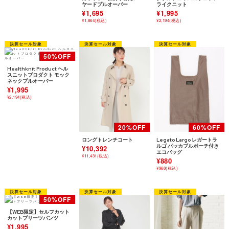
ヤードプルオーバー
ライクニット
¥1,695
¥1,995
¥1,864(税込)
¥2,194(税込)
Healthknit Product ヘル
スニットプロダクト モック
ネックプルオーバー
¥1,995
¥2,194(税込)
ロングトレンチコート
Legato Largo レガートラ
ルゴ パッカブルポーチ付き
¥10,392
エコバッグ
¥11,431(税込)
¥880
¥968(税込)
【WEB限定】セルフカット
カットプリーツパンツ
¥1,995