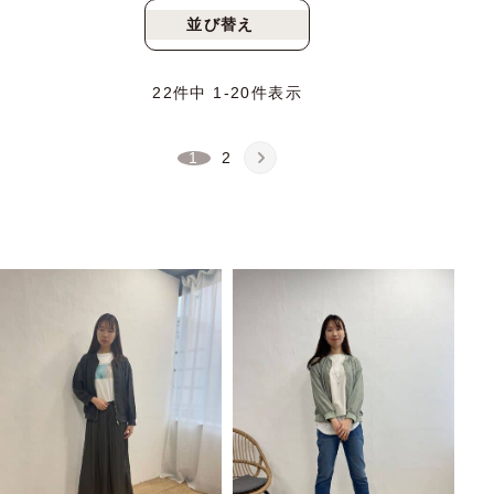
並び替え
新着順
人気順
22
件中
1
-
20
件表示
1
2