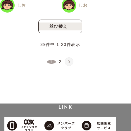
しお
しお
並び替え
新着順
人気順
39
件中
1
-
20
件表示
1
2
LINK