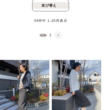
並び替え
新着順
人気順
39
件中
1
-
20
件表示
1
2