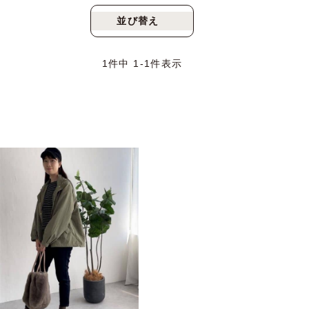
並び替え
新着順
人気順
1
件中
1
-
1
件表示