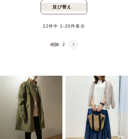
並び替え
新着順
人気順
22
件中
1
-
20
件表示
1
2