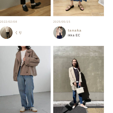
2022/02/08
2025/05/15
tanaka
くり
ikka EC