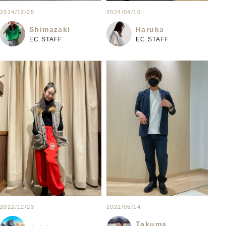
2024/12/25
2024/04/10
Shimazaki
Haruka
EC STAFF
EC STAFF
2022/12/23
2022/05/14
Takuma