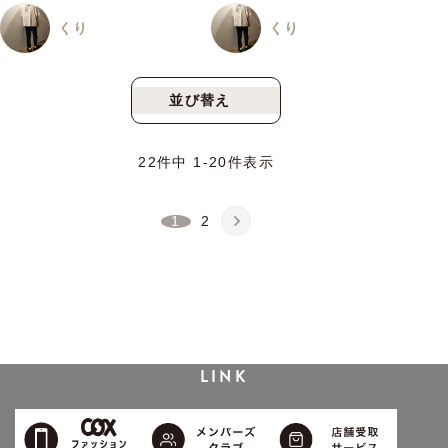
くり
くり
並び替え
新着順
人気順
22
件中
1
-
20
件表示
1
2
LINK