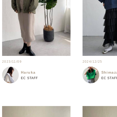
2023/11/09
2024/12/25
Haruka
Shimaz
EC STAFF
EC STAF