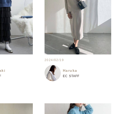
2024/02/19
aki
Haruka
F
EC STAFF