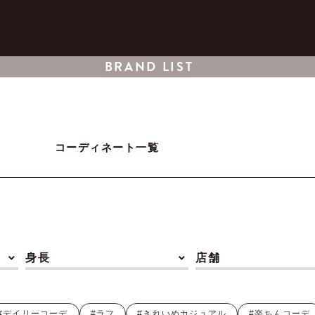
BRAND LIST
コーディネート一覧
身長
店舗
#デイリーコーデ
#ラフ
#きれいめカジュアル
#楽ちんコーデ