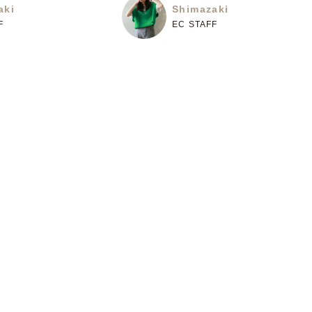
aki
Shimazaki
F
EC STAFF