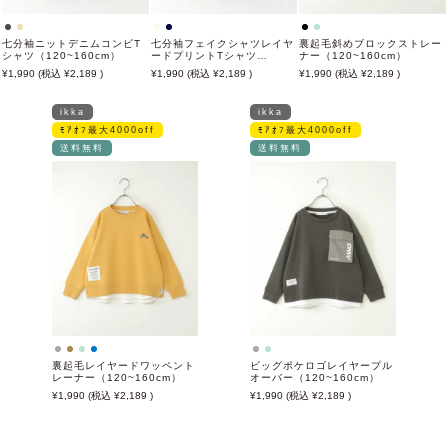
七分袖ニットデニムコンビT
七分袖フェイクシャツレイヤ
裏起毛斜めブロックストレー
シャツ（120~160cm）
ードプリントTシャツ
ナー（120~160cm）
（120~160cm）
1,990
2,189
1,990
2,189
1,990
2,189
ikka
ikka
ﾓｱｵﾌ最大4000off
ﾓｱｵﾌ最大4000off
送料無料
送料無料
裏起毛レイヤードワッペント
ビッグポケロゴレイヤープル
レーナー（120~160cm）
オーバー（120~160cm）
1,990
2,189
1,990
2,189