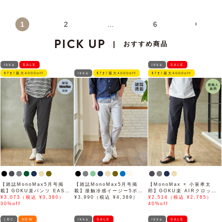
1
2
…
6
PICK UP
おすすめ商品
|
ikka
SALE
ikka
SALE
ﾓｱｵﾌ最大4000off
ikka
ﾓｱｵﾌ最大4000off
ﾓｱｵﾌ最大4000off
【雑誌MonoMax5月号掲
【雑誌MonoMax5月号掲
【MonoMax × 小泉孝太
載】GOKU楽パンツ EASY
載】接触冷感イージー5ポケ
郎】GOKU楽 AIRクロップ
STRETCH 冷感アンクル
¥3,073（税込 ¥3,380）
ット
¥3,990（税込 ¥4,389）
ドパンツ「小泉孝太郎さん着
¥2,514（税込 ¥2,765）
【接触冷感】「小泉孝太郎さ
30%off
用モデル」
40%off
ん着用モデル」
LBC
NEW
ikka
SALE
ikka
SALE