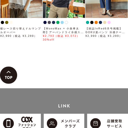
裾レース切り替えドルマンプ
【MonoMax × 小泉孝太
【雑誌InRed6月号掲載】
ルオーバー
郎】アーバンドライ冷感スイ
GOKU楽パンツ 冷感テーパ
¥2,990（税込 ¥3,289）
スボタンダウンポロシャツ
¥2,793（税込 ¥3,072）
ード【接触冷感】
¥2,990（税込 ¥3,289）
「小泉孝太郎さん着用モデ
30%off
ル」
LINK