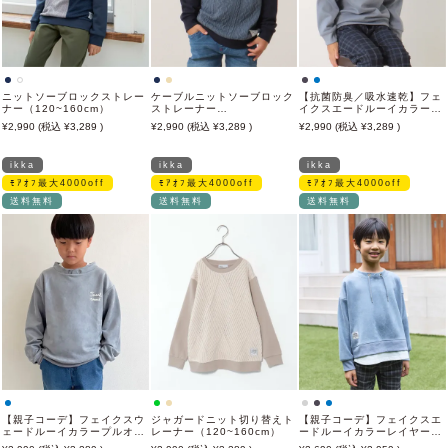
ニットソーブロックストレー
ケーブルニットソーブロック
【抗菌防臭／吸水速乾】フェ
ナー（120~160cm）
ストレーナー
イクスエードルーイカラート
（120~160cm）
レーナー（120~160cm）
2,990
3,289
2,990
3,289
2,990
3,289
【親子コーデ】
ikka
ikka
ikka
ﾓｱｵﾌ最大4000off
ﾓｱｵﾌ最大4000off
ﾓｱｵﾌ最大4000off
送料無料
送料無料
送料無料
【親子コーデ】フェイクスウ
ジャガードニット切り替えト
【親子コーデ】フェイクスエ
ェードルーイカラープルオー
レーナー（120~160cm）
ードルーイカラーレイヤード
バー（120~160cm）
プルオーバー