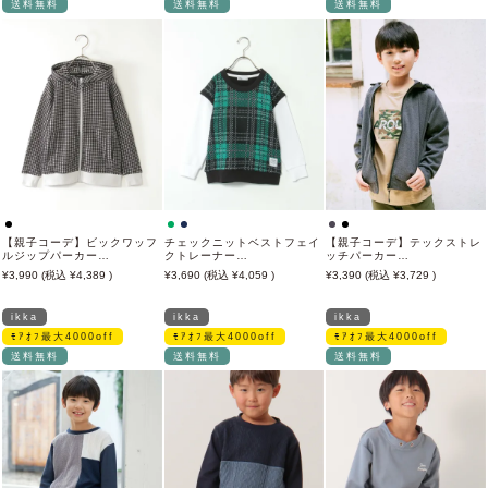
送料無料
送料無料
送料無料
【親子コーデ】ビックワッフ
チェックニットベストフェイ
【親子コーデ】テックストレ
ルジップパーカー
クトレーナー
ッチパーカー
（120~160cm）
（120~160cm）
（120~160cm）
3,990
4,389
3,690
4,059
3,390
3,729
ikka
ikka
ikka
ﾓｱｵﾌ最大4000off
ﾓｱｵﾌ最大4000off
ﾓｱｵﾌ最大4000off
送料無料
送料無料
送料無料