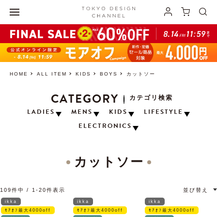
HOME
ALL ITEM
KIDS
BOYS
カットソー
CATEGORY
カテゴリ検索
LADIES
MENS
KIDS
LIFESTYLE
ELECTRONICS
カットソー
109
件中
1
-
20
件表示
並び替え
ikka
ikka
ikka
ﾓｱｵﾌ最大4000off
ﾓｱｵﾌ最大4000off
ﾓｱｵﾌ最大4000off