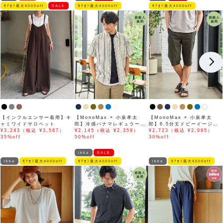
ﾓｱｵﾌ最大4000off
SALE
ﾓｱｵﾌ最大4000off
ﾓｱｵﾌ最大4000off
【インフルエンサー着用】キ
【MonoMax × 小泉孝太
【MonoMax × 小泉孝太
ャミワイドサロペット
郎】冷感パナマレギュラーカ
郎】6.5分丈ドビーイージー
¥3,243（税込 ¥3,567）
ラー半袖シャツ「小泉孝太郎
¥2,145（税込 ¥2,359）
ハーフパンツ「小泉孝太郎さ
¥2,723（税込 ¥2,995）
35%off
さん着用モデル」
50%off
ん着用モデル」
30%off
ikka
SALE
ikka
ﾓｱｵﾌ最大4000off
ﾓｱｵﾌ最大4000off
ikka
ﾓｱｵﾌ最大4000off