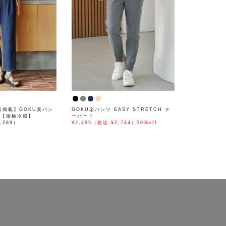
月号掲載】GOKU楽パン
GOKU楽パンツ EASY STRETCH テ
ド【接触冷感】
ーパード
,289）
¥2,495（税込 ¥2,744）50%off