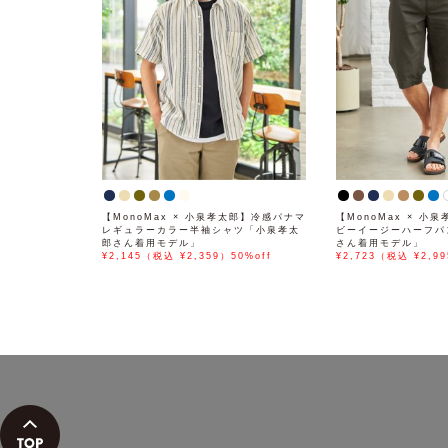
【MonoMax × 小泉孝太郎】冷感パナマ
【MonoMax × 小
レギュラーカラー半袖シャツ「小泉孝太
ビーイージーハーフパ
郎さん着用モデル」
さん着用モデル」
¥2,145（税込 ¥2,359）50%off
¥2,723（税込 ¥2,99