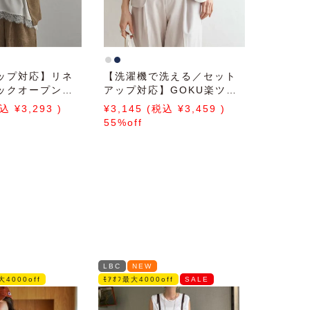
ップ対応】リネ
【洗濯機で洗える／セット
ックオープンベ
アップ対応】GOKU楽ツイ
ルストレッチジャケット
3,293
3,145
3,459
55%off
LBC
NEW
大4000off
ﾓｱｵﾌ最大4000off
SALE