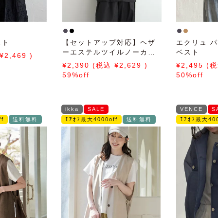
スト
【セットアップ対応】ヘザ
エクリュ 
ーエステルツイルノーカラ
ベスト
2,469
ージレ
2,390
2,629
2,495
59%off
50%off
ikka
SALE
VENCE
S
f
送料無料
ﾓｱｵﾌ最大4000off
送料無料
ﾓｱｵﾌ最大400