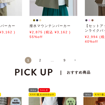
ンパーカー
撥水マウンテンパーカー
【セットア
ンライクバ
3,162
2,875
3,162
スト
55%off
2,994
40%off
1
2
…
9
PICK UP
|
おすすめ商品
ikka
SALE
ﾓｱｵﾌ最大4000off
ikka
ﾓｱｵﾌ最