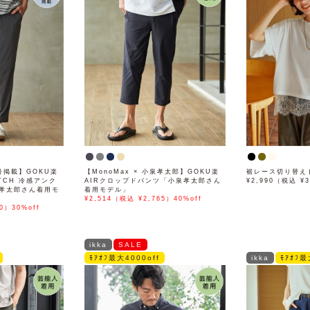
号掲載】GOKU楽
【MonoMax × 小泉孝太郎】GOKU楽
裾レース切り替え
ETCH 冷感アンク
AIRクロップドパンツ「小泉孝太郎さん
¥2,990（税込 ¥3
孝太郎さん着用モ
着用モデル」
¥2,514（税込 ¥2,765）40%off
0）30%off
ikka
SALE
ﾓｱｵﾌ最大4000off
ikka
ﾓｱｵﾌ最