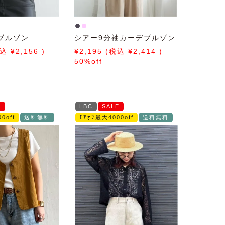
ブルゾン
シアー9分袖カーデブルゾン
2,156
2,195
2,414
50%off
E
LBC
SALE
0off
送料無料
ﾓｱｵﾌ最大4000off
送料無料