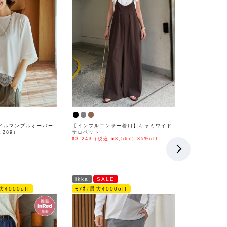
ドルマンプルオーバー
【インフルエンサー着用】キャミワイド
,289）
サロペット
¥3,243（税込 ¥3,567）35%off
ikka
SALE
大4000off
ﾓｱｵﾌ最大4000off