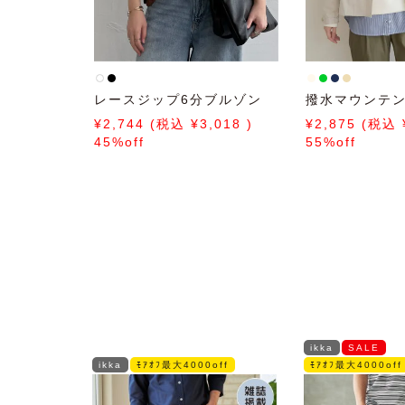
レースジップ6分ブルゾン
撥水マウンテ
2,744
3,018
2,875
45%off
55%off
ikka
SALE
ikka
ﾓｱｵﾌ最大4000off
ﾓｱｵﾌ最大4000off