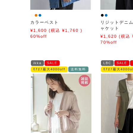
カラーベスト
リジットデニ
ャケット
1,600
1,760
60%off
1,620
70%off
ikka
SALE
LBC
SALE
ﾓｱｵﾌ最大4000off
送料無料
ﾓｱｵﾌ最大4000of