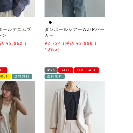
ボールデニムプ
ダンボールシアーWZIPパー
ャン
カー
2,952
2,724
2,996
40%off
LE
ikka
SALE
TIMESALE
0off
送料無料
送料無料