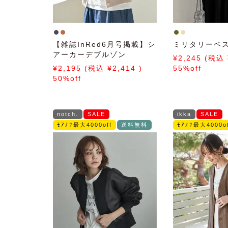
【雑誌InRed6月号掲載】シ
ミリタリーベ
アーカーデブルゾン
2,245
2,195
2,414
55%off
50%off
notch.
SALE
ikka
SALE
ﾓｱｵﾌ最大4000off
送料無料
ﾓｱｵﾌ最大4000of