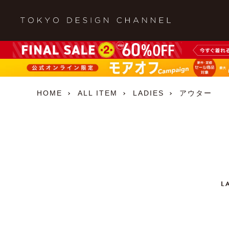
HOME
ALL ITEM
LADIES
アウター
L