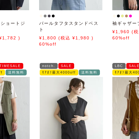
ムショートジ
パールタフタスタンドベス
袖ギャザー
ト
1,960
1,782
1,800
1,980
60%off
60%off
TIMESALE
notch.
SALE
LBC
SAL
f
送料無料
ﾓｱｵﾌ最大4000off
送料無料
ﾓｱｵﾌ最大400