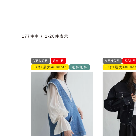
177
件中
1
-
20
件表示
VENCE
SALE
VENCE
SALE
ﾓｱｵﾌ最大4000off
送料無料
ﾓｱｵﾌ最大4000of