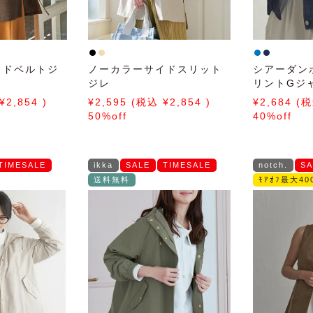
イドベルトジ
ノーカラーサイドスリット
シアーダン
ジレ
リントGジ
2,854
2,595
2,854
2,684
50%off
40%off
TIMESALE
ikka
SALE
TIMESALE
notch.
SA
送料無料
ﾓｱｵﾌ最大400