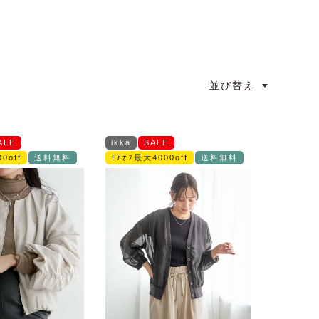
並び替え
ALE
ikka
SALE
0off
送料無料
ﾓｱｵﾌ最大4000off
送料無料