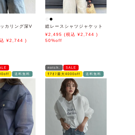
パッカリング深V
総レースシャツジャケット
2,495
2,744
2,744
50%off
ALE
notch.
SALE
0off
送料無料
ﾓｱｵﾌ最大4000off
送料無料