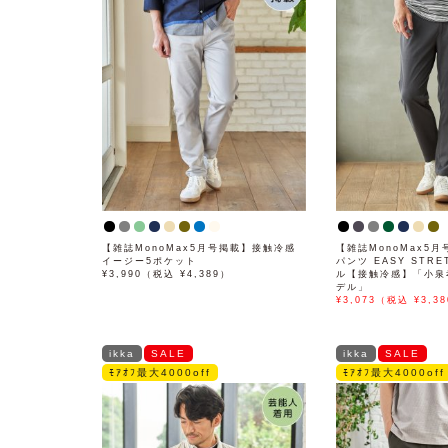
【雑誌MonoMax5月号掲載】接触冷感
【雑誌MonoMax5月
イージー5ポケット
パンツ EASY STR
¥3,990（税込 ¥4,389）
ル【接触冷感】「小泉
デル」
¥3,073（税込 ¥3,38
ikka
SALE
ikka
SALE
ﾓｱｵﾌ最大4000off
ﾓｱｵﾌ最大4000off