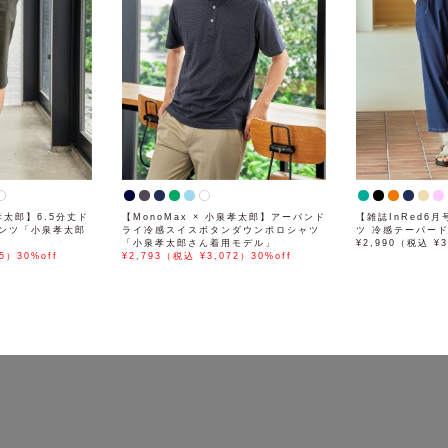
泉孝太郎】6.5分丈ド
【MonoMax × 小泉孝太郎】アーバンド
【雑誌InRed6
ンツ「小泉孝太郎
ライ冷感スイスボタンダウンポロシャツ
ツ 冷感テーパー
「小泉孝太郎さん着用モデル」
¥2,990（税込 ¥3
5）30%off
¥2,793（税込 ¥3,072）30%off