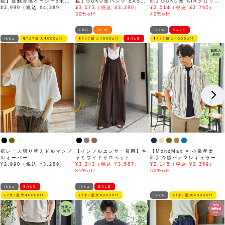
載】接触冷感イージー5ポケ
載】GOKU楽パンツ EASY
郎】GOKU楽 AIRクロップ
ット
¥3,990（税込 ¥4,389）
STRETCH 冷感アンクル
¥3,073（税込 ¥3,380）
ドパンツ「小泉孝太郎さん着
¥2,514（税込 ¥2,765）
【接触冷感】「小泉孝太郎さ
30%off
用モデル」
40%off
ん着用モデル」
LBC
NEW
ikka
SALE
ikka
ﾓｱｵﾌ最大4000off
ﾓｱｵﾌ最大4000off
SALE
ﾓｱｵﾌ最大4000off
裾レース切り替えドルマンプ
【インフルエンサー着用】キ
【MonoMax × 小泉孝太
ルオーバー
ャミワイドサロペット
郎】冷感パナマレギュラーカ
¥2,990（税込 ¥3,289）
¥3,243（税込 ¥3,567）
ラー半袖シャツ「小泉孝太郎
¥2,145（税込 ¥2,359）
35%off
さん着用モデル」
50%off
ikka
SALE
ikka
SALE
ﾓｱｵﾌ最大4000off
ﾓｱｵﾌ最大4000off
ikka
ﾓｱｵﾌ最大4000off