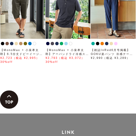
【MonoMax × 小泉孝太
【MonoMax × 小泉孝太
【雑誌InRed6月号掲載】
郎】6.5分丈ドビーイージー
郎】アーバンドライ冷感スイ
GOKU楽パンツ 冷感テーパ
ハーフパンツ「小泉孝太郎さ
¥2,723（税込 ¥2,995）
スボタンダウンポロシャツ
¥2,793（税込 ¥3,072）
ード【接触冷感】
¥2,990（税込 ¥3,289）
ん着用モデル」
30%off
「小泉孝太郎さん着用モデ
30%off
ル」
LINK