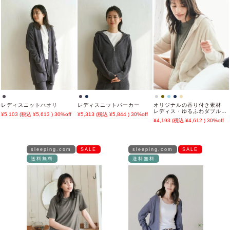
レディスニットハオリ
レディスニットパーカー
オリジナルの香り付き素材
レディス・ゆるふわダブルパ
5,103
5,613
30%off
5,313
5,844
30%off
イルカットソージップアップ
4,193
4,612
30%off
パーカー
sleeping.com
SALE
sleeping.com
SALE
送料無料
送料無料