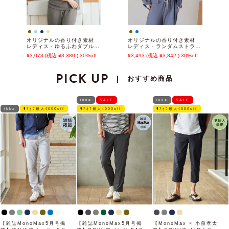
オリジナルの香り付き素材
オリジナルの香り付き素材
レディス・ゆるふわダブルパ
レディス・ランダムストライ
イルカットソー半袖トップス
プジャガードカットソー羽織
3,073
3,380
30%off
3,493
3,842
30%off
PICK UP
おすすめ商品
|
ikka
SALE
ikka
SALE
ikka
ﾓｱｵﾌ最大4000off
ﾓｱｵﾌ最大4000off
ﾓｱｵﾌ最大4000off
【雑誌MonoMax5月号掲
【雑誌MonoMax5月号掲
【MonoMax × 小泉孝太