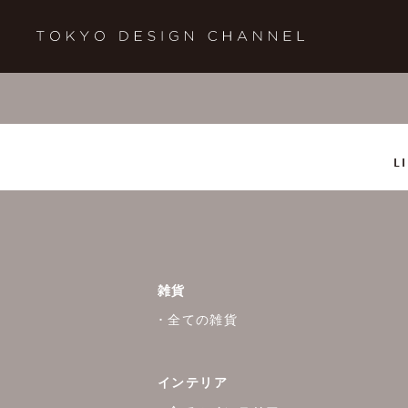
L
雑貨
全ての雑貨
インテリア