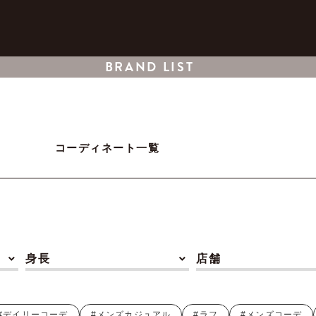
BRAND LIST
コーディネート一覧
身長
店舗
#デイリーコーデ
#メンズカジュアル
#ラフ
#メンズコーデ