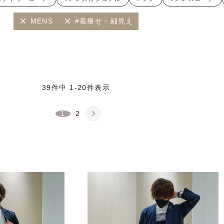
MENS
#着痩せ・細見え
39
件中
1
-
20
件表示
1
2