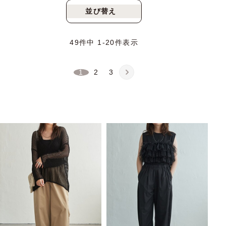
並び替え
新着順
人気順
49
件中
1
-
20
件表示
1
2
3