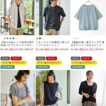
【MonoMax × 小泉孝太郎】
リネンライク冷感切り替えオ
【接触冷感／親子コーデ】鹿
冷感パナマレギュラーカラー
ープンカラーシャツ
の子ビジュー付きスピンドル
半袖シャツ「小泉孝太郎さん
プルオーバー
2,145
2,359
50%off
2,145
2,359
50%off
1,095
1,204
50%off
着用モデル」
（120~160cm）
ikka
SALE
ikka
SALE
ikka
SALE
ﾓｱｵﾌ最大4000off
ﾓｱｵﾌ最大4000off
ﾓｱｵﾌ最大4000off
送料無料
送料無料
送料無料