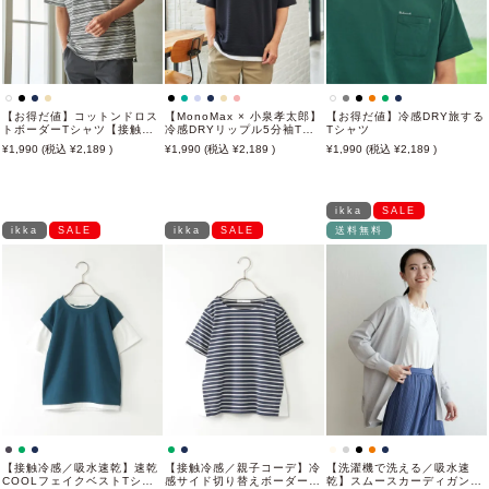
【お得だ値】コットンドロス
【MonoMax × 小泉孝太郎】
【お得だ値】冷感DRY旅する
トボーダーTシャツ【接触冷
冷感DRYリップル5分袖Tシ
Tシャツ
感】
ャツ「小泉孝太郎さん着用モ
1,990
2,189
1,990
2,189
1,990
2,189
デル」
ikka
SALE
ikka
SALE
ikka
SALE
送料無料
【接触冷感／吸水速乾】速乾
【接触冷感／親子コーデ】冷
【洗濯機で洗える／吸水速
COOLフェイクベストTシャ
感サイド切り替えボーダープ
乾】スムースカーディガン