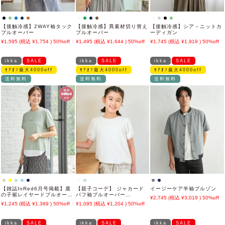
【接触冷感】2WAY袖タック
【接触冷感】異素材切り替え
【接触冷感】シア－ニットカ
プルオーバー
プルオーバー
ーディガン
1,595
1,754
50%off
1,495
1,644
50%off
1,745
1,919
50%off
ikka
SALE
ikka
SALE
ikka
SALE
ﾓｱｵﾌ最大4000off
ﾓｱｵﾌ最大4000off
ﾓｱｵﾌ最大4000off
送料無料
送料無料
送料無料
【雑誌InRed6月号掲載】鹿
【親子コーデ】 ジャカード
イージーケア半袖ブルゾン
の子裾レイヤードプルオーバ
パフ袖プルオーバー
2,745
3,019
50%off
ー【接触冷感】
(120cm~160cm)
1,245
1,369
50%off
1,095
1,204
50%off
ikka
SALE
ikka
SALE
ikka
SALE