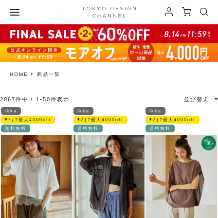
HOME
商品一覧
2067
件中
1
-
50
件表示
並び替え
ikka
ikka
ikka
ﾓｱｵﾌ最大4000off
ﾓｱｵﾌ最大4000off
ﾓｱｵﾌ最大4000off
送料無料
送料無料
送料無料