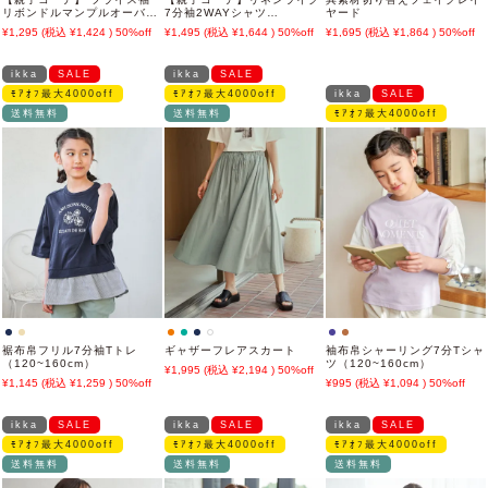
リボンドルマンプルオーバー
7分袖2WAYシャツ
ヤード
(120cm~160cm)
（110~160cm）
1,295
1,424
50%off
1,495
1,644
50%off
1,695
1,864
50%off
ikka
SALE
ikka
SALE
ﾓｱｵﾌ最大4000off
ﾓｱｵﾌ最大4000off
ikka
SALE
送料無料
送料無料
ﾓｱｵﾌ最大4000off
裾布帛フリル7分袖Tトレ
ギャザーフレアスカート
袖布帛シャーリング7分Tシャ
（120~160cm）
ツ（120~160cm）
1,995
2,194
50%off
1,145
1,259
50%off
995
1,094
50%off
ikka
SALE
ikka
SALE
ikka
SALE
ﾓｱｵﾌ最大4000off
ﾓｱｵﾌ最大4000off
ﾓｱｵﾌ最大4000off
送料無料
送料無料
送料無料