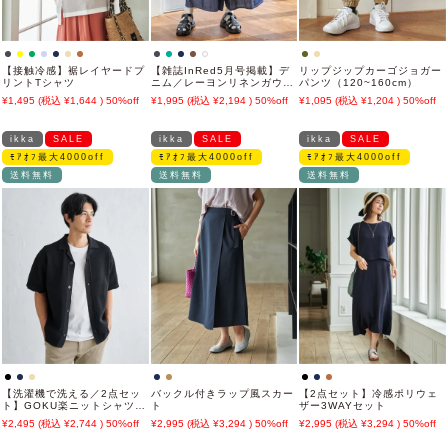
【接触冷感】裾レイヤードプ
【雑誌InRed5月号掲載】デ
リップジップカーゴジョガー
リントTシャツ
ニム／レーヨンリネンガウチ
パンツ（120~160cm）
ョ【親子コーデ】
1,495
1,644
50%off
1,995
2,194
50%off
1,095
1,204
50%off
ikka
SALE
ikka
SALE
ikka
SALE
ﾓｱｵﾌ最大4000off
ﾓｱｵﾌ最大4000off
ﾓｱｵﾌ最大4000off
送料無料
送料無料
送料無料
【洗濯機で洗える／2点セッ
バックル付きラップ風スカー
【2点セット】冷感ポリウェ
ト】GOKU楽ニットシャツイ
ト
ザー3WAYセット
ンナーセット
2,495
2,744
50%off
2,995
3,294
50%off
2,995
3,294
50%off