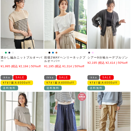
透かし編みニットプルオーバ
前後2WAYヘンリーネックプ
シアー9分袖カーデブルゾン
ー
ルオーバー
2,195
2,414
50%off
1,995
2,194
50%off
1,195
1,314
50%off
ikka
SALE
ikka
SALE
ikka
SALE
ﾓｱｵﾌ最大4000off
ﾓｱｵﾌ最大4000off
ﾓｱｵﾌ最大4000off
送料無料
送料無料
送料無料