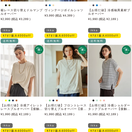
裾レース切り替えドルマンプ
ヴィンテージボイルシャツ
【お得だ値】冷感袖異素材プ
ルオーバー
ルオーバー
3,990
4,389
2,990
3,289
1,990
2,189
ikka
ikka
ikka
ﾓｱｵﾌ最大4000off
ﾓｱｵﾌ最大4000off
ﾓｱｵﾌ最大4000off
送料無料
送料無料
送料無料
【お得だ値】冷感アイレット
【お得だ値】フロントレース
【お得だ値】冷感ショルダー
レースプルオーバー【接触冷
切り替えプルオーバー【接触
タックプルオーバー【接触冷
感】
冷感／親子コーデ】
感】
1,990
2,189
1,990
2,189
1,990
2,189
ikka
ikka
ikka
ﾓｱｵﾌ最大4000off
ﾓｱｵﾌ最大4000off
ﾓｱｵﾌ最大4000off