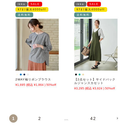
ikka
SALE
ikka
SALE
ﾓｱｵﾌ最大4000off
ﾓｱｵﾌ最大4000off
送料無料
送料無料
2WAY袖リボンブラウス
【2点セット】サイドバック
ルジャンスカセット
1,695
1,864
50%off
3,295
3,624
50%off
1
2
…
42