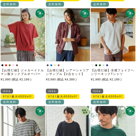
送料無料
送料無料
送料無料
【お得だ値】ジャカードドル
【お得だ値】シアーシャツア
【お得だ値】冷感フェイクヘ
マン裾タックプルオーバー
ンサンブル【2点セット】
ンリーネックTシャツ
1,990
2,189
3,990
4,389
1,990
2,189
ikka
ikka
ikka
ﾓｱｵﾌ最大4000off
ﾓｱｵﾌ最大4000off
ﾓｱｵﾌ最大4000off
送料無料
送料無料
送料無料