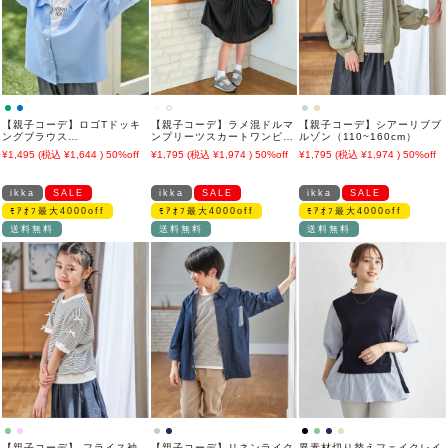
【親子コーデ】ロゴTドッキ
【親子コーデ】ラメ混ドルマ
【親子コーデ】シアーリブブ
ングブラウス
ンプリーツスカートワンピー
ルゾン（110~160cm）
（120~160cm）
ス（120~160cm）
1,495
1,644
50%off
1,795
1,974
50%off
1,795
1,974
50%off
ikka
SALE
ikka
SALE
ikka
SALE
ﾓｱｵﾌ最大4000off
ﾓｱｵﾌ最大4000off
ﾓｱｵﾌ最大4000off
送料無料
送料無料
送料無料
【親子コーデ】 フライス袖
【親子コーデ】リネンライク
異素材切り替えフェイクレイ