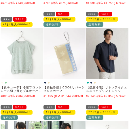
ツ（120~160cm）【親子コ
ルオーバー（120~160cm）
【UVカット】
676
743
60%off
796
875
60%off
1,596
1,755
60%off
ーデ】
ikka
SALE
ikka
SALE
ikka
SALE
ﾓｱｵﾌ最大4000off
ﾓｱｵﾌ最大4000off
ﾓｱｵﾌ最大4000off
送料無料
送料無料
【親子コーデ】冷感フロント
【接触冷感】COOLリバーシ
【接触冷感】リネンライクエ
レース切り替えプルオーバー
ブルスカーフ
スニックプリントシャツ
（130~160cm）
895
984
50%off
1,495
1,644
50%off
2,145
2,359
50%off
ikka
SALE
ikka
SALE
ikka
SALE
ﾓｱｵﾌ最大4000off
ﾓｱｵﾌ最大4000off
ﾓｱｵﾌ最大4000off
送料無料
送料無料
送料無料