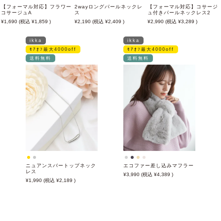
【フォーマル対応】フラワー
2wayロングパールネックレ
【フォーマル対応】コサージ
コサージュA
ス
ュ付きパールネックレス2
1,690
1,859
2,190
2,409
2,990
3,289
ikka
ikka
ﾓｱｵﾌ最大4000off
ﾓｱｵﾌ最大4000off
送料無料
送料無料
ニュアンスバートップネック
エコファー差し込みマフラー
レス
3,990
4,389
1,990
2,189