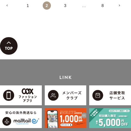
1
2
3
…
8
LINK