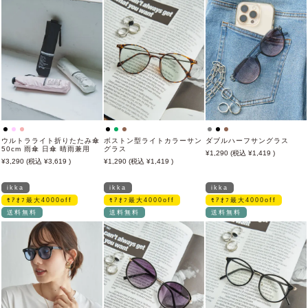
ウルトラライト折りたたみ傘
ボストン型ライトカラーサン
ダブルハーフサングラス
50cm 雨傘 日傘 晴雨兼用
グラス
1,290
1,419
3,290
3,619
1,290
1,419
ikka
ikka
ikka
ﾓｱｵﾌ最大4000off
ﾓｱｵﾌ最大4000off
ﾓｱｵﾌ最大4000off
送料無料
送料無料
送料無料