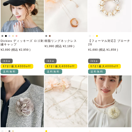
Dickies ディッキーズ ロゴ刺
樹脂リングネックレス
【フォーマル対応】ブローチ
繍キャップ
26
1,990
2,189
2,690
2,959
1,690
1,859
ikka
ikka
ikka
ﾓｱｵﾌ最大4000off
ﾓｱｵﾌ最大4000off
ﾓｱｵﾌ最大4000off
送料無料
送料無料
送料無料