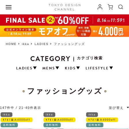
HOME
ikka
LADIES
ファッショングッズ
CATEGORY
カテゴリ検索
LADIES
MENS
KIDS
LIFESTYLE
ファッショングッズ
147
件中
21
-
40
件表示
並び替え
ikka
ikka
ikka
ﾓｱｵﾌ最大4000off
ﾓｱｵﾌ最大4000off
ﾓｱｵﾌ最大4000off
送料無料
送料無料
送料無料