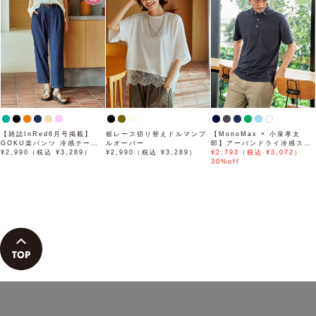
【雑誌InRed6月号掲載】
裾レース切り替えドルマンプ
【MonoMax × 小泉孝太
GOKU楽パンツ 冷感テーパ
ルオーバー
郎】アーバンドライ冷感スイ
ード【接触冷感】
¥2,990（税込 ¥3,289）
¥2,990（税込 ¥3,289）
スボタンダウンポロシャツ
¥2,793（税込 ¥3,072）
「小泉孝太郎さん着用モデ
30%off
ル」