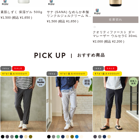
素肌しずく 保湿ゲル 500g
サナ (SANA) なめらか本舗
リンクルジェルクリーム N
1,500
1,650
100g
在庫切れ
1,500
1,650
クオリティファースト ダー
マレーザー ウルセラC 30mL
2,000
2,200
PICK UP
おすすめ商品
|
ikka
SALE
ikka
SALE
ﾓｱｵﾌ最大4000off
ikka
ﾓｱｵﾌ最大4000off
ﾓｱｵﾌ最大4000off