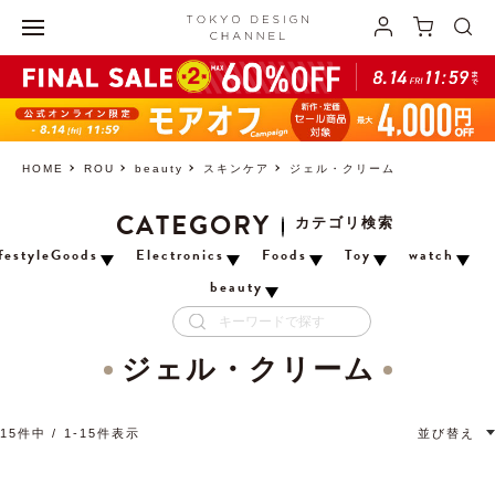
HOME
ROU
beauty
スキンケア
ジェル・クリーム
CATEGORY
カテゴリ検索
festyleGoods
Electronics
Foods
Toy
watch
beauty
ジェル・クリーム
15
件中
1
-
15
件表示
並び替え