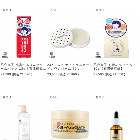
ROU
ROU
ROU
毛穴撫子 小鼻つるりんクリ
24hコスメ ナチュラルオール
毛穴撫子 お米のクリーム
ームパック 15g【石澤研究
インワンバーム 40ｇ
30g【石澤研究所】
所】
【10%OFF対象外】
1,200
1,320
3,600
3,960
1,500
1,650
ROU
ROU
ROU