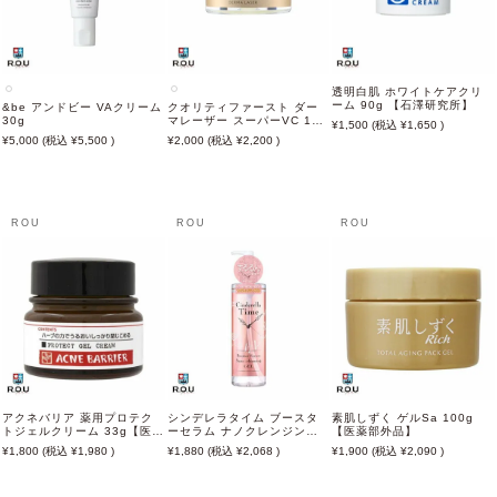
透明白肌 ホワイトケアクリ
ーム 90g 【石澤研究所】
&be アンドビー VAクリーム
クオリティファースト ダー
30g
マレーザー スーパーVC 100
1,500
1,650
ジェルクリーム 80g
5,000
5,500
2,000
2,200
ROU
ROU
ROU
アクネバリア 薬用プロテク
シンデレラタイム ブースタ
素肌しずく ゲルSa 100g
トジェルクリーム 33g【医薬
ーセラム ナノクレンジング
【医薬部外品】
部外品】【石澤研究所】
ゲル 敏感肌タイプ 310mL
1,800
1,980
1,880
2,068
1,900
2,090