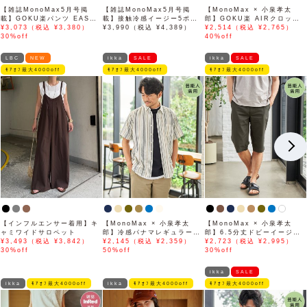
【雑誌MonoMax5月号掲
【雑誌MonoMax5月号掲
【MonoMax × 小泉孝太
載】GOKU楽パンツ EASY
載】接触冷感イージー5ポケ
郎】GOKU楽 AIRクロップ
STRETCH 冷感アンクル
¥3,073（税込 ¥3,380）
ット
¥3,990（税込 ¥4,389）
ドパンツ「小泉孝太郎さん着
¥2,514（税込 ¥2,765）
【接触冷感】「小泉孝太郎さ
30%off
用モデル」
40%off
ん着用モデル」
LBC
NEW
ikka
SALE
ikka
SALE
ﾓｱｵﾌ最大4000off
ﾓｱｵﾌ最大4000off
ﾓｱｵﾌ最大4000off
【インフルエンサー着用】キ
【MonoMax × 小泉孝太
【MonoMax × 小泉孝太
ャミワイドサロペット
郎】冷感パナマレギュラーカ
郎】6.5分丈ドビーイージー
¥3,493（税込 ¥3,842）
ラー半袖シャツ「小泉孝太郎
¥2,145（税込 ¥2,359）
ハーフパンツ「小泉孝太郎さ
¥2,723（税込 ¥2,995）
30%off
さん着用モデル」
50%off
ん着用モデル」
30%off
ikka
SALE
ikka
ﾓｱｵﾌ最大4000off
ikka
ﾓｱｵﾌ最大4000off
ﾓｱｵﾌ最大4000off