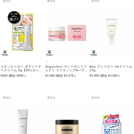
ROU
ROU
ROU
スキンヒーロー ポアシーラ
Veganifect ヴィーガンイフ
&be アンドビー VAクリーム
ークリーム 8g【BCLカンパ
ェクト リフティング&バラン
15g
ニー】
シング フィグチェストナッ
900
990
2,980
3,278
2,800
3,080
ツ ポアベルベットクリーム
50g
ROU
ROU
ROU