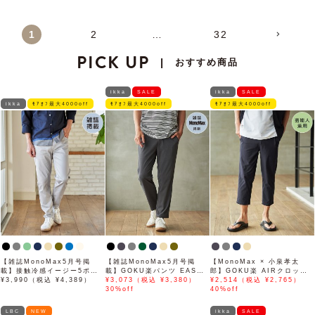
1
2
…
32
PICK UP
おすすめ商品
|
ikka
SALE
ikka
SALE
ikka
ﾓｱｵﾌ最大4000off
ﾓｱｵﾌ最大4000off
ﾓｱｵﾌ最大4000off
【雑誌MonoMax5月号掲
【雑誌MonoMax5月号掲
【MonoMax × 小泉孝太
載】接触冷感イージー5ポケ
載】GOKU楽パンツ EASY
郎】GOKU楽 AIRクロップ
ット
¥3,990（税込 ¥4,389）
STRETCH 冷感アンクル
¥3,073（税込 ¥3,380）
ドパンツ「小泉孝太郎さん着
¥2,514（税込 ¥2,765）
【接触冷感】「小泉孝太郎さ
30%off
用モデル」
40%off
ん着用モデル」
LBC
NEW
ikka
SALE