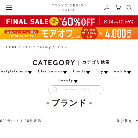
HOME
ROU
beauty
ブランド
CATEGORY
カテゴリ検索
festyleGoods
Electronics
Foods
Toy
watch
beauty
ブランド
621
件中
1
-
20
件表示
並び替え