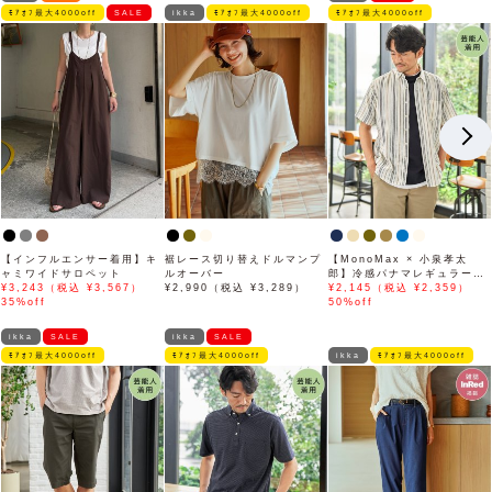
ﾓｱｵﾌ最大4000off
SALE
ikka
ﾓｱｵﾌ最大4000off
ﾓｱｵﾌ最大4000off
【インフルエンサー着用】キ
裾レース切り替えドルマンプ
【MonoMax × 小泉孝太
ャミワイドサロペット
ルオーバー
郎】冷感パナマレギュラーカ
¥3,243（税込 ¥3,567）
¥2,990（税込 ¥3,289）
ラー半袖シャツ「小泉孝太郎
¥2,145（税込 ¥2,359）
35%off
さん着用モデル」
50%off
ikka
SALE
ikka
SALE
ﾓｱｵﾌ最大4000off
ﾓｱｵﾌ最大4000off
ikka
ﾓｱｵﾌ最大4000off