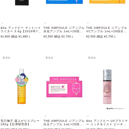
&be アンドビー マットハイ
THE AMPOULE ジアンプル
THE AMPOULE ジアンプル
ライター 3.6g【2026年7月
水光アンプル 1mL×28回分
VCアンプル 1mL×28回分
新商品】
【石澤研究所】
【石澤研究所】
1,800
1,980
2,500
2,750
2,500
2,750
ROU
ROU
ROU
毛穴撫子 湯上がりスプレー
THE AMPOULE ジアンプル
&be アンドビー UVプライマ
280g【石澤研究所】
白玉アンプル 1mL×28回分
ー リッチモイスト ピーチグ
【石澤研究所】
ロウ ハリー・ポッターコラ