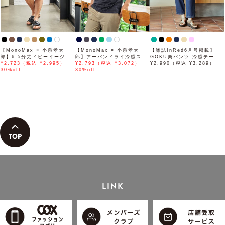
【MonoMax × 小泉孝太
【MonoMax × 小泉孝太
【雑誌InRed6月号掲載】
郎】6.5分丈ドビーイージー
郎】アーバンドライ冷感スイ
GOKU楽パンツ 冷感テーパ
ハーフパンツ「小泉孝太郎さ
¥2,723（税込 ¥2,995）
スボタンダウンポロシャツ
¥2,793（税込 ¥3,072）
ード【接触冷感】
¥2,990（税込 ¥3,289）
ん着用モデル」
30%off
「小泉孝太郎さん着用モデ
30%off
ル」
LINK