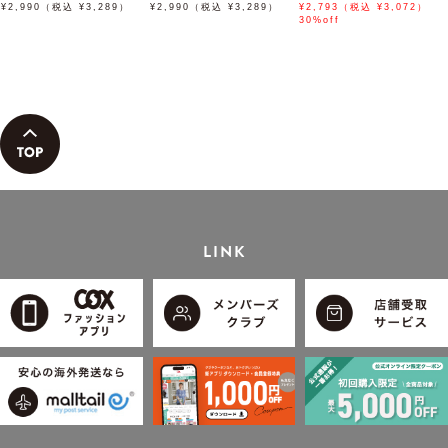
¥2,990（税込 ¥3,289）
ード【接触冷感】
¥2,990（税込 ¥3,289）
スボタンダウンポロシャツ
¥2,793（税込 ¥3,072）
「小泉孝太郎さん着用モデ
30%off
ル」
LINK