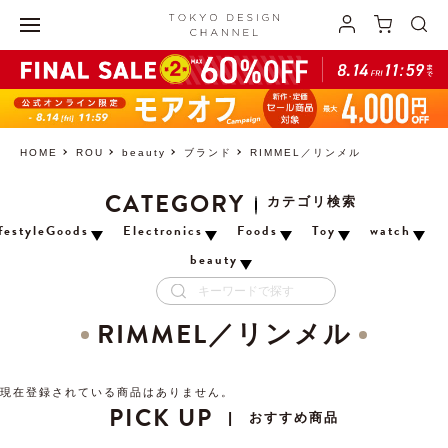
HOME
ROU
beauty
ブランド
RIMMEL／リンメル
CATEGORY
カテゴリ検索
festyleGoods
Electronics
Foods
Toy
watch
beauty
RIMMEL／リンメル
現在登録されている商品はありません。
PICK UP
おすすめ商品
|