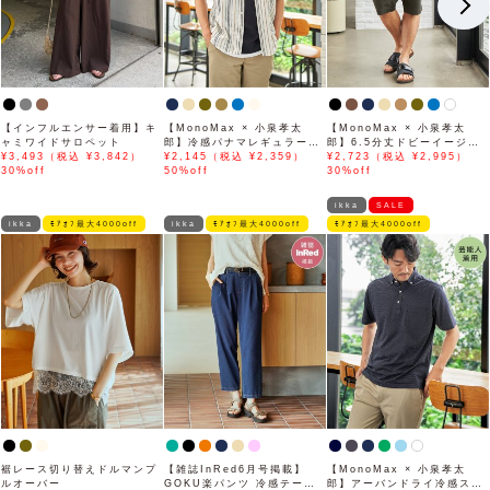
【インフルエンサー着用】キ
【MonoMax × 小泉孝太
【MonoMax × 小泉孝太
ャミワイドサロペット
郎】冷感パナマレギュラーカ
郎】6.5分丈ドビーイージー
¥3,493（税込 ¥3,842）
ラー半袖シャツ「小泉孝太郎
¥2,145（税込 ¥2,359）
ハーフパンツ「小泉孝太郎さ
¥2,723（税込 ¥2,995）
30%off
さん着用モデル」
50%off
ん着用モデル」
30%off
ikka
SALE
ikka
ﾓｱｵﾌ最大4000off
ikka
ﾓｱｵﾌ最大4000off
ﾓｱｵﾌ最大4000off
裾レース切り替えドルマンプ
【雑誌InRed6月号掲載】
【MonoMax × 小泉孝太
ルオーバー
GOKU楽パンツ 冷感テーパ
郎】アーバンドライ冷感スイ