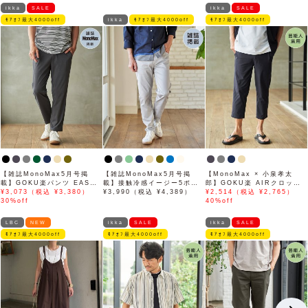
ikka
SALE
ikka
SALE
ﾓｱｵﾌ最大4000off
ikka
ﾓｱｵﾌ最大4000off
ﾓｱｵﾌ最大4000off
【雑誌MonoMax5月号掲
【雑誌MonoMax5月号掲
【MonoMax × 小泉孝太
載】GOKU楽パンツ EASY
載】接触冷感イージー5ポケ
郎】GOKU楽 AIRクロップ
STRETCH 冷感アンクル
¥3,073（税込 ¥3,380）
ット
¥3,990（税込 ¥4,389）
ドパンツ「小泉孝太郎さん着
¥2,514（税込 ¥2,765）
【接触冷感】「小泉孝太郎さ
30%off
用モデル」
40%off
ん着用モデル」
LBC
NEW
ikka
SALE
ikka
SALE
ﾓｱｵﾌ最大4000off
ﾓｱｵﾌ最大4000off
ﾓｱｵﾌ最大4000off