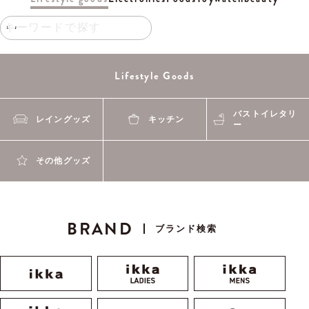
Lifestyle Goods
バストイレタリ
レイングッズ
キッチン
ー
その他グッズ
Electronics
beauty
Foods
watch
Toy
BRAND
ブランド検索
おもちゃ・ホビ
キッチン家電
メイクアップ
腕時計
食品
スキンケア
ヘアケア
ー
美容雑貨/美容家
フレグランス
ボディケア
電