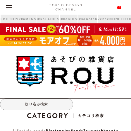
0
m
LBC
TOP
ikkaMENS
ikkaLADIES
ikkaKIDS
ikka
notch
vence
NONEED
T
絞り込み検索
CATEGORY
カテゴリ検索
Lifestyle goods
Electronics
Foods
Toy
watch
beauty