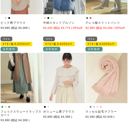
ビック襟ブラウス
中綿スタンドブルゾン
テレコ裾スリットパンツ
3,990
4,389
3,430
3,773
65%off
2,995
3,294
50%off
ikka
ikka
ikka
ﾓｱｵﾌ最大4000off
ﾓｱｵﾌ最大4000off
ﾓｱｵﾌ最大4000off
送料無料
送料無料
送料無料
フェイクスウェードラップス
ボリューム襟ブラウス
ラッセル起毛マフラー
カート
3,990
4,389
2,390
2,629
3,990
4,389