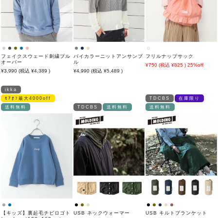
フェイクスウェード刺繍プル
バイカラーニットアンサンブ
フリルナップサック
オーバー
ル
750
825
25%off
3,990
4,389
4,990
5,489
ikka
ﾓｱｵﾌ最大4000off
TDCBS
在庫限り
送料無料
TDCBS
送料無料
送料無料
【キッズ】裏起毛チビロゴト
USB ネックウォーマー
USB キルトブランケット