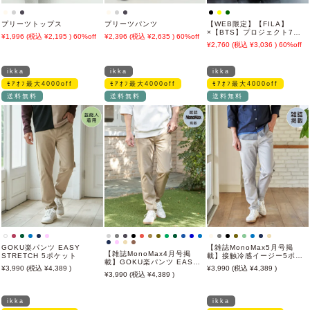
プリーツトップス
プリーツパンツ
【WEB限定】【FILA】
×【BTS】プロジェクト7パ
1,996
2,195
60%off
2,396
2,635
60%off
ーカー
2,760
3,036
60%off
ikka
ikka
ikka
ﾓｱｵﾌ最大4000off
ﾓｱｵﾌ最大4000off
ﾓｱｵﾌ最大4000off
送料無料
送料無料
送料無料
GOKU楽パンツ EASY
【雑誌MonoMax5月号掲
【雑誌MonoMax4月号掲
STRETCH 5ポケット
載】接触冷感イージー5ポケ
載】GOKU楽パンツ EASY
ット
3,990
4,389
3,990
4,389
STRETCH 5ポケット「小泉
3,990
4,389
孝太郎さん着用モデル」
ikka
ikka