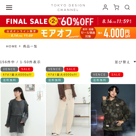
HOME
商品一覧
156
件中
1
-
50
件表示
並び替え
VENCE
SALE
VENCE
SALE
ﾓｱｵﾌ最大4000off
ﾓｱｵﾌ最大4000off
VENCE
SALE
送料無料
送料無料
送料無料