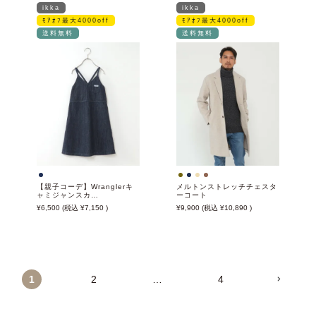
ikka
ikka
ﾓｱｵﾌ最大4000off
ﾓｱｵﾌ最大4000off
送料無料
送料無料
【親子コーデ】Wranglerキ
メルトンストレッチチェスタ
ャミジャンスカ
ーコート
(120~150cm)
6,500
7,150
9,900
10,890
1
2
…
4