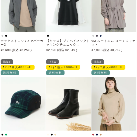
テックストレッチZIPパーカ
【キッズ】プチハイネックド
√M ルートエム コーチジャケ
ー2
ッキングチュニック
ット
（120~160cm）
5,690
6,259
2,590
2,849
7,990
8,789
ikka
ikka
ikka
ﾓｱｵﾌ最大4000off
ﾓｱｵﾌ最大4000off
ﾓｱｵﾌ最大4000off
送料無料
送料無料
送料無料