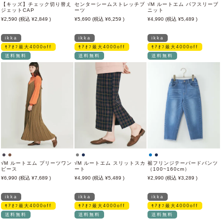
【キッズ】チェック切り替え
センターシームストレッチブ
√M ルートエム パフスリーブ
ジェットCAP
ーツ
ニット
2,590
2,849
5,690
6,259
4,990
5,489
ikka
ikka
ikka
ﾓｱｵﾌ最大4000off
ﾓｱｵﾌ最大4000off
ﾓｱｵﾌ最大4000off
送料無料
送料無料
送料無料
√M ルートエム プリーツワン
√M ルートエム スリットスカ
裾フリンジテーパードパンツ
ピース
ート
（100~160cm）
6,990
7,689
4,990
5,489
2,990
3,289
ikka
ikka
ikka
ﾓｱｵﾌ最大4000off
ﾓｱｵﾌ最大4000off
ﾓｱｵﾌ最大4000off
送料無料
送料無料
送料無料