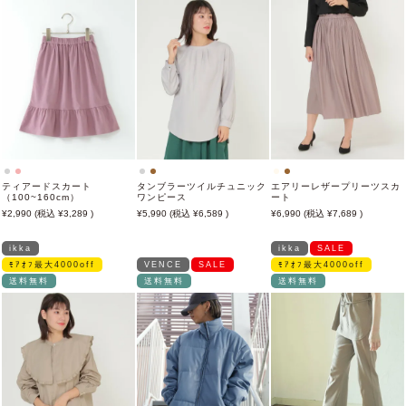
ティアードスカート
タンブラーツイルチュニック
エアリーレザープリーツスカ
（100~160cm）
ワンピース
ート
2,990
3,289
5,990
6,589
6,990
7,689
ikka
ikka
SALE
ﾓｱｵﾌ最大4000off
VENCE
SALE
ﾓｱｵﾌ最大4000off
送料無料
送料無料
送料無料