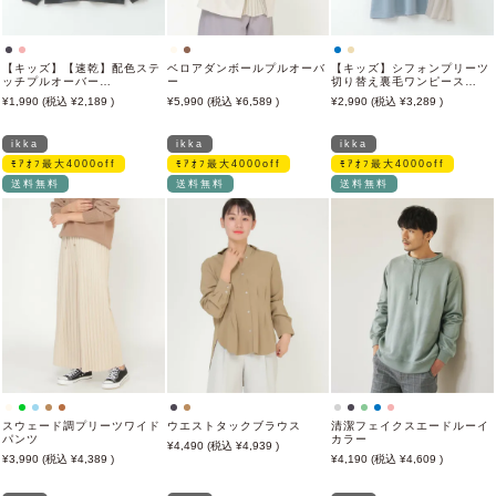
【キッズ】【速乾】配色ステ
ベロアダンボールプルオーバ
【キッズ】シフォンプリーツ
ッチプルオーバー
ー
切り替え裏毛ワンピース
（100~160cm）
（100~160cm）
1,990
2,189
5,990
6,589
2,990
3,289
ikka
ikka
ikka
ﾓｱｵﾌ最大4000off
ﾓｱｵﾌ最大4000off
ﾓｱｵﾌ最大4000off
送料無料
送料無料
送料無料
スウェード調プリーツワイド
ウエストタックブラウス
清潔フェイクスエードルーイ
パンツ
カラー
4,490
4,939
3,990
4,389
4,190
4,609