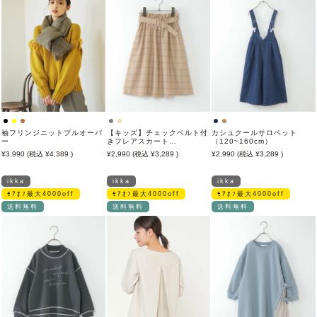
袖フリンジニットプルオーバ
【キッズ】チェックベルト付
カシュクールサロペット
ー
きフレアスカート
（120~160cm）
（100~160cm）
3,990
4,389
2,990
3,289
2,990
3,289
ikka
ikka
ikka
ﾓｱｵﾌ最大4000off
ﾓｱｵﾌ最大4000off
ﾓｱｵﾌ最大4000off
送料無料
送料無料
送料無料