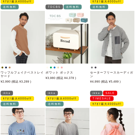
ﾓｱｵﾌ最大4000off
ﾓｱｵﾌ最大4000off
送料無料
TDCBS
送料無料
送料無料
ワッフルフェイクベストレイ
ボワット ボックス
セーターフリースカーディガ
ヤード
ン
3,980
4,378
2,990
3,289
4,990
5,489
ikka
ikka
ikka
SALE
ﾓｱｵﾌ最大4000off
ﾓｱｵﾌ最大4000off
TIMESALE
送料無料
送料無料
ﾓｱｵﾌ最大4000off