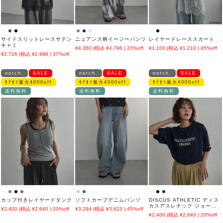
サイドスリットレースサテン
ニュアンス柄イージーパンツ
レイヤードレーススカート
キャミ
4,360
4,796
20%off
1,100
1,210
45%off
2,726
2,998
37%off
notch.
SALE
notch.
SALE
notch.
SALE
ﾓｱｵﾌ最大4000off
ﾓｱｵﾌ最大4000off
ﾓｱｵﾌ最大4000off
送料無料
送料無料
送料無料
カップ付きレイヤードタンク
ソフトカーブデニムパンツ
DISCUS ATHLETIC ディス
カスアスレチック ジョーゼ
2,400
2,640
20%off
3,294
3,623
45%off
ットTシャツ
2,400
2,640
20%off