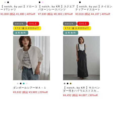
【 notch. by yui 】ドローコ
【 notch. by KR 】スクエア
【 notch. by yui 】ナイロン
ードTシャツ
パターンレースパンツ
ティアードスカート
1,800
1,980
40%off
7,630
8,393
30%off
3,816
4,197
40%off
notch.
SALE
notch.
SALE
ﾓｱｵﾌ最大4000off
ﾓｱｵﾌ最大4000off
送料無料
送料無料
ダンボールシアーＭＡ－１
【 notch. by KR 】サスペン
ダー付きハイウエストスカー
3,632
3,995
20%off
ト
4,452
4,897
30%off