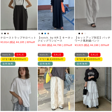
ナローストラップサロペット
【notch. by KR 】キーネッ
【セットアップ対応】パッチ
クビッグワンピース
ワーク風刺繍パンツ
3,814
4,195
30%off
4,360
4,796
20%off
3,815
4,196
30%off
notch.
SALE
notch.
SALE
notch.
SALE
ﾓｱｵﾌ最大4000off
ﾓｱｵﾌ最大4000off
ﾓｱｵﾌ最大4000off
送料無料
送料無料
送料無料