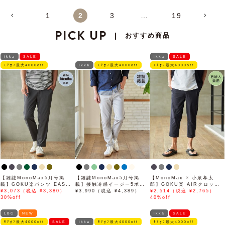
1
2
3
…
19
PICK UP
おすすめ商品
|
ikka
SALE
ikka
SALE
ﾓｱｵﾌ最大4000off
ikka
ﾓｱｵﾌ最大4000off
ﾓｱｵﾌ最大4000off
【雑誌MonoMax5月号掲
【雑誌MonoMax5月号掲
【MonoMax × 小泉孝太
載】GOKU楽パンツ EASY
載】接触冷感イージー5ポケ
郎】GOKU楽 AIRクロップ
STRETCH 冷感アンクル
¥3,073（税込 ¥3,380）
ット
¥3,990（税込 ¥4,389）
ドパンツ「小泉孝太郎さん着
¥2,514（税込 ¥2,765）
【接触冷感】「小泉孝太郎さ
30%off
用モデル」
40%off
ん着用モデル」
LBC
NEW
ikka
SALE
ﾓｱｵﾌ最大4000off
SALE
ikka
ﾓｱｵﾌ最大4000off
ﾓｱｵﾌ最大4000off