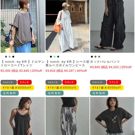
【 notch. by KR 】ドルマン
【 notch. by KR 】レース切
タックバレルパンツ
ドローコードTシャツ
替ルーズボイルワンピース
3,840
4,224
20%off
2,400
2,640
20%off
3,816
4,197
40%off
notch.
SALE
notch.
SALE
notch.
SALE
ﾓｱｵﾌ最大4000off
ﾓｱｵﾌ最大4000off
ﾓｱｵﾌ最大4000off
送料無料
送料無料
送料無料