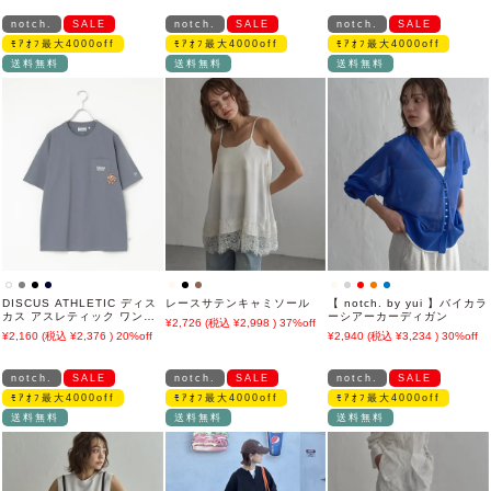
notch.
SALE
notch.
SALE
notch.
SALE
ﾓｱｵﾌ最大4000off
ﾓｱｵﾌ最大4000off
ﾓｱｵﾌ最大4000off
送料無料
送料無料
送料無料
DISCUS ATHLETIC ディス
レースサテンキャミソール
【 notch. by yui 】バイカラ
カス アスレティック ワンポ
ーシアーカーディガン
2,726
2,998
37%off
イント刺繍Tシャツ
2,160
2,376
20%off
2,940
3,234
30%off
notch.
SALE
notch.
SALE
notch.
SALE
ﾓｱｵﾌ最大4000off
ﾓｱｵﾌ最大4000off
ﾓｱｵﾌ最大4000off
送料無料
送料無料
送料無料