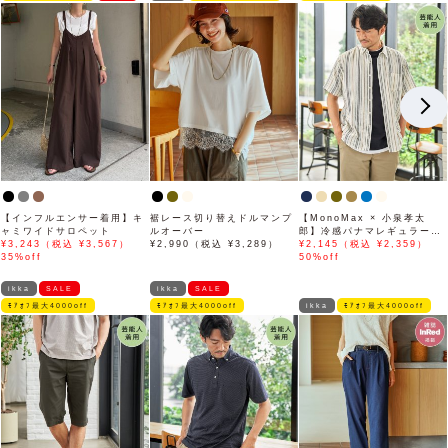
【インフルエンサー着用】キ
裾レース切り替えドルマンプ
【MonoMax × 小泉孝太
ャミワイドサロペット
ルオーバー
郎】冷感パナマレギュラーカ
¥3,243（税込 ¥3,567）
¥2,990（税込 ¥3,289）
ラー半袖シャツ「小泉孝太郎
¥2,145（税込 ¥2,359）
35%off
さん着用モデル」
50%off
ikka
SALE
ikka
SALE
ﾓｱｵﾌ最大4000off
ﾓｱｵﾌ最大4000off
ikka
ﾓｱｵﾌ最大4000off