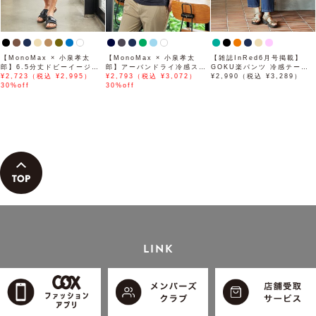
【MonoMax × 小泉孝太
【MonoMax × 小泉孝太
【雑誌InRed6月号掲載】
郎】6.5分丈ドビーイージー
郎】アーバンドライ冷感スイ
GOKU楽パンツ 冷感テーパ
ハーフパンツ「小泉孝太郎さ
¥2,723（税込 ¥2,995）
スボタンダウンポロシャツ
¥2,793（税込 ¥3,072）
ード【接触冷感】
¥2,990（税込 ¥3,289）
ん着用モデル」
30%off
「小泉孝太郎さん着用モデ
30%off
ル」
LINK